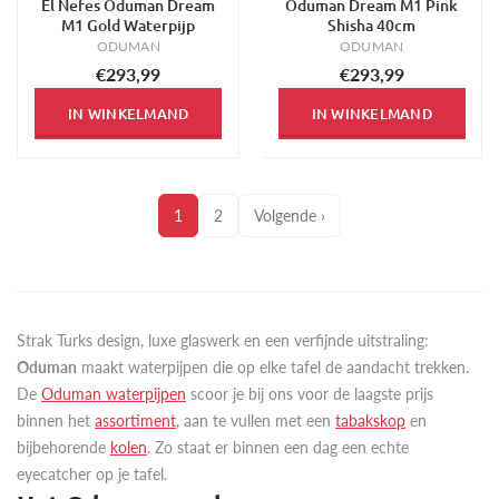
El Nefes Oduman Dream
Oduman Dream M1 Pink
M1 Gold Waterpijp
Shisha 40cm
ODUMAN
ODUMAN
€293,99
€293,99
IN WINKELMAND
IN WINKELMAND
1
2
Volgende ›
Strak Turks design, luxe glaswerk en een verfijnde uitstraling:
Oduman
maakt waterpijpen die op elke tafel de aandacht trekken.
De
Oduman waterpijpen
scoor je bij ons voor de laagste prijs
binnen het
assortiment
, aan te vullen met een
tabakskop
en
bijbehorende
kolen
. Zo staat er binnen een dag een echte
eyecatcher op je tafel.