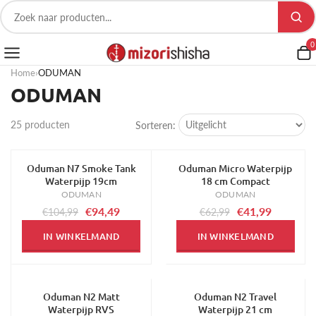
0
Home
›
ODUMAN
ODUMAN
25 producten
Sorteren:
Oduman N7 Smoke Tank
Oduman Micro Waterpijp
-10%
-33%
Waterpijp 19cm
18 cm Compact
ODUMAN
ODUMAN
€94,49
€41,99
€104,99
€62,99
IN WINKELMAND
IN WINKELMAND
Oduman N2 Matt
Oduman N2 Travel
-13%
Waterpijp RVS
Waterpijp 21 cm