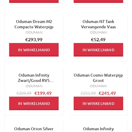
Oduman Dream M2
Oduman N7 Tank
Compacte Waterpijp
Vervangende Vaas
ODUMAN
ODUMAN
€293,99
€52,49
IN WINKELMAND
IN WINKELMAND
Oduman Infinity
Oduman Cosmo Waterpijp
-5%
-4%
Zwart/Goud RVS
Groot
Waterpijp
ODUMAN
ODUMAN
€199,49
€241,49
€209,99
€251,99
IN WINKELMAND
IN WINKELMAND
Oduman Orion Silver
Oduman Infinity
-4%
-5%