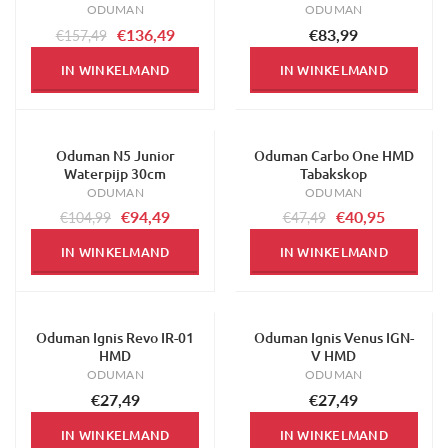
ODUMAN
ODUMAN
€136,49
€83,99
€157,49
IN WINKELMAND
IN WINKELMAND
Oduman N5 Junior
Oduman Carbo One HMD
-10%
-14%
Waterpijp 30cm
Tabakskop
ODUMAN
ODUMAN
€94,49
€40,95
€104,99
€47,49
IN WINKELMAND
IN WINKELMAND
Oduman Ignis Revo IR-01
Oduman Ignis Venus IGN-
HMD
V HMD
ODUMAN
ODUMAN
€27,49
€27,49
IN WINKELMAND
IN WINKELMAND