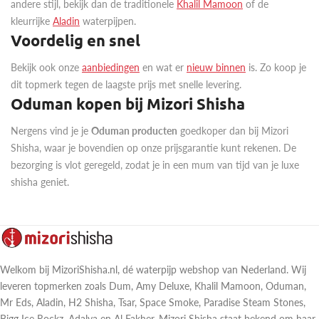
andere stijl, bekijk dan de traditionele
Khalil Mamoon
of de
kleurrijke
Aladin
waterpijpen.
Voordelig en snel
Bekijk ook onze
aanbiedingen
en wat er
nieuw binnen
is. Zo koop je
dit topmerk tegen de laagste prijs met snelle levering.
Oduman kopen bij Mizori Shisha
Nergens vind je je
Oduman producten
goedkoper dan bij Mizori
Shisha, waar je bovendien op onze prijsgarantie kunt rekenen. De
bezorging is vlot geregeld, zodat je in een mum van tijd van je luxe
shisha geniet.
Welkom bij MizoriShisha.nl, dé waterpijp webshop van Nederland. Wij
leveren topmerken zoals Dum, Amy Deluxe, Khalil Mamoon, Oduman,
Mr Eds, Aladin, H2 Shisha, Tsar, Space Smoke, Paradise Steam Stones,
Bigg Ice Rockz, Adalya en Al Fakher. Mizori Shisha staat bekend om haar