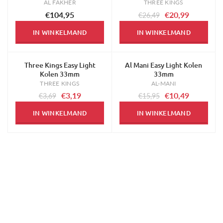
AL FAKHER
THREE KINGS
€104,95
€20,99
€26,49
IN WINKELMAND
IN WINKELMAND
Three Kings Easy Light
Al Mani Easy Light Kolen
-14%
-34%
Kolen 33mm
33mm
THREE KINGS
AL-MANI
€3,19
€10,49
€3,69
€15,95
IN WINKELMAND
IN WINKELMAND