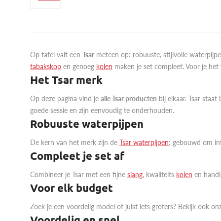
Op tafel valt een
Tsar
meteen op: robuuste, stijlvolle waterpijp
tabakskop
en genoeg
kolen
maken je set compleet. Voor je het w
Het Tsar merk
Op deze pagina vind je
alle Tsar producten
bij elkaar. Tsar staa
goede sessie en zijn eenvoudig te onderhouden.
Robuuste waterpijpen
De kern van het merk zijn de
Tsar waterpijpen
: gebouwd om inte
Compleet je set af
Combineer je Tsar met een fijne
slang
, kwaliteits
kolen
en hand
Voor elk budget
Zoek je een voordelig model of juist iets groters? Bekijk ook o
Voordelig en snel