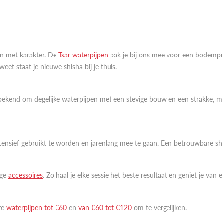
en met karakter. De
Tsar waterpijpen
pak je bij ons mee voor een bodempr
eet staat je nieuwe shisha bij je thuis.
t bekend om degelijke waterpijpen met een stevige bouw en een strakke, m
nsief gebruikt te worden en jarenlang mee te gaan. Een betrouwbare shish
ige
accessoires
. Zo haal je elke sessie het beste resultaat en geniet je van 
nze
waterpijpen tot €60
en
van €60 tot €120
om te vergelijken.