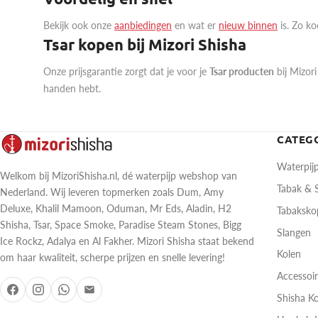
Bekijk ook onze
aanbiedingen
en wat er
nieuw binnen
is. Zo ko
Tsar kopen bij Mizori Shisha
Onze prijsgarantie zorgt dat je voor je
Tsar producten
bij Mizori
handen hebt.
CATEG
Waterpij
Welkom bij MizoriShisha.nl, dé waterpijp webshop van
Tabak &
Nederland. Wij leveren topmerken zoals Dum, Amy
Deluxe, Khalil Mamoon, Oduman, Mr Eds, Aladin, H2
Tabaksk
Shisha, Tsar, Space Smoke, Paradise Steam Stones, Bigg
Slangen
Ice Rockz, Adalya en Al Fakher. Mizori Shisha staat bekend
Kolen
om haar kwaliteit, scherpe prijzen en snelle levering!
Accessoi
Shisha K