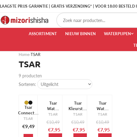
LAAGSTE PRIJS GARANTIE | GRATIS VERZENDING* | VOOR 18:00 BESTELD
ASSORTIMENT
NIEUW BINNEN
WATERPIJPEN
T
Home
›
TSAR
TSAR
9 producten
Sorteren:
Tsar
Tsar
Tsar
-24%
-24%
-24%
Tsar
Water
Kleurstof
Water
Connecter
Coloring
Vaas
Coloring
TSAR
TSAR
TSAR
Slang
TSAR
Agent
Rood
Agent
€10,49
€10,49
€10,49
Adapter
Blauw
50ml
Paars
€9,49
€7,95
€7,95
€7,95
50ml
50ml