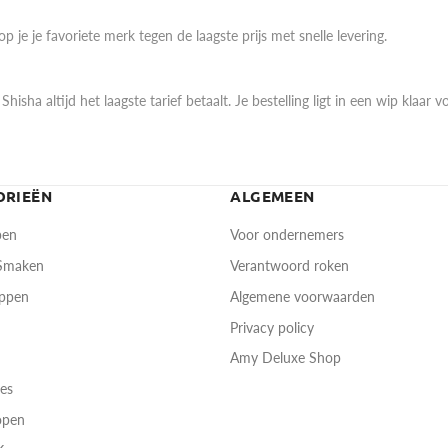
op je je favoriete merk tegen de laagste prijs met snelle levering.
 Shisha altijd het laagste tarief betaalt. Je bestelling ligt in een wip klaa
ORIEËN
ALGEMEEN
pen
Voor ondernemers
 Smaken
Verantwoord roken
oppen
Algemene voorwaarden
Privacy policy
Amy Deluxe Shop
res
open