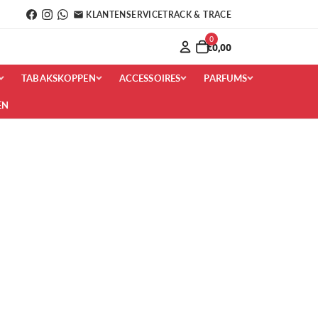
KLANTENSERVICE
TRACK & TRACE
0
€0,00
TABAKSKOPPEN
ACCESSOIRES
PARFUMS
EN