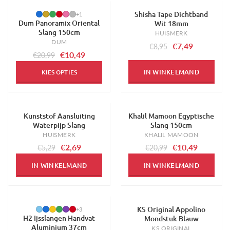
Shisha Tape Dichtband
-50%
-16%
+1
Dum Panoramix Oriental
Wit 18mm
Slang 150cm
HUISMERK
DUM
€7,49
€8,95
€10,49
€20,99
IN WINKELMAND
KIES OPTIES
Kunststof Aansluiting
Khalil Mamoon Egyptische
-49%
-50%
Waterpijp Slang
Slang 150cm
HUISMERK
KHALIL MAMOON
€2,69
€10,49
€5,29
€20,99
IN WINKELMAND
IN WINKELMAND
KS Original Appolino
-29%
-67%
+3
H2 Ijsslangen Handvat
Mondstuk Blauw
Aluminium 37cm
KS ORIGINAL