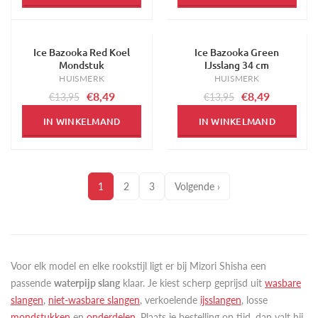
Ice Bazooka Red Koel
Ice Bazooka Green
-39%
-39%
Mondstuk
IJsslang 34 cm
HUISMERK
HUISMERK
€8,49
€8,49
€13,95
€13,95
IN WINKELMAND
IN WINKELMAND
1
2
3
Volgende ›
Voor elk model en elke rookstijl ligt er bij Mizori Shisha een
passende
waterpijp slang
klaar. Je kiest scherp geprijsd uit
wasbare
slangen
,
niet-wasbare slangen
, verkoelende
ijsslangen
, losse
mondstukken
en
onderdelen
. Plaats je bestelling op tijd, dan valt hij