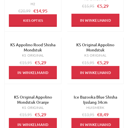
H2
€5,29
€15,95
€14,95
€20,99
IN WINKELMAND
KIES OPTIES
KS Appolino Rood Shisha
KS Original Appolino
-67%
-67%
Mondstuk
Mondstuk
KS ORIGINAL
KS ORIGINAL
€5,29
€5,29
€15,95
€15,95
IN WINKELMAND
IN WINKELMAND
KS Original Appolino
Ice Bazooka Blue Shisha
-67%
-39%
Mondstuk Oranje
Ijsslang 34cm
KS ORIGINAL
HUISMERK
€5,29
€8,49
€15,95
€13,95
IN WINKELMAND
IN WINKELMAND