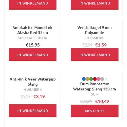
IN WINKELMAND
IN WINKELMAND
Smokah Ice Mondstuk
Ventielkogel 9 mm
-24%
Alaska Red 35cm
Polyamide
SMOKAH SHISHA
HUISMERK
€15,95
€1,59
€2,09
IN WINKELMAND
IN WINKELMAND
Anti-Knik Veer Waterpijp
-40%
-50%
+1
Dum Panoramix
Slang
Waterpijp Slang 150 cm
HUISMERK
DUM
€3,19
€5,29
€10,49
€20,99
IN WINKELMAND
KIES OPTIES