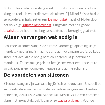
Met een
losse siliconen slang
zonder mondstuk vervang je alleen de
slang en rookt je waterpijp weer als nieuw. Bij Mizori Shisha haal je
ze voordelig in huis. Zet er een
los mondstuk
naast of blader door
het volledige
slangen assortiment
, aangevuld met een goede
tabakskop
. Je hoeft niet lang te wachten: de bezorging gaat vlot.
Alleen vervangen wat nodig is
Een
losse siliconen slang
is de slimme, voordelige oplossing als je
mondstuk nog prima is maar je slang aan vervanging toe is. Je koopt
alleen het deel dat je nodig hebt en hergebruikt je bestaande
mondstuk. Zo bespaar je geld en heb je snel weer een frisse, pure
smaak zonder een compleet nieuwe slang aan te schaffen.
De voordelen van siliconen
Siliconen slangen zijn wasbaar, hygiënisch en duurzaam. Je spoelt ze
eenvoudig door met warm water, waardoor ze geen smaakresten
opnemen, ideaal als je vaak van smaak wisselt. Wil je een complete
slang met mondstuk, bekijk dan onze
wasbare slangen
. Voor een