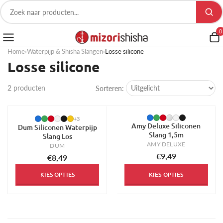
0
Home
›
Waterpijp & Shisha Slangen
›
Losse silicone
Losse silicone
2 producten
Sorteren:
+3
Amy Deluxe Siliconen
Dum Siliconen Waterpijp
Slang 1,5m
Slang Los
AMY DELUXE
DUM
€9,49
€8,49
KIES OPTIES
KIES OPTIES