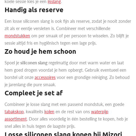
koele sessie kies je een
ijsslang
.
Handig als reserve
Een losse siliconen slang is ook fijn als reserve, zodat je nooit zonder
zit als er eentje versleten is. Combineer met verschillende
mondstukken
om per smaak of per persoon te wisselen. Zo blijft je
sessie altijd fris en hygiënisch tegen een lage prijs.
Zo houd je hem schoon
Spoel je
siliconen slang
regelmatig door met warm water en laat
hem goed drogen voordat je hem opbergt. Gebruik eventueel een
borstel uit onze
accessoires
voor een grondige reiniging. Zo behoud
je jarenlang die pure smaak.
Compleet je set af
Combineer je losse slang met een passend mondstuk, een goede
tabakskop
, kwaliteits
kolen
en de rest van ons
waterpijp
assortiment
. Door alles voordelig in één bestelling te kopen, heb je
snel alles in huis tegen de laagste prijs.
Losse siliconen slang kopen bij Mizori