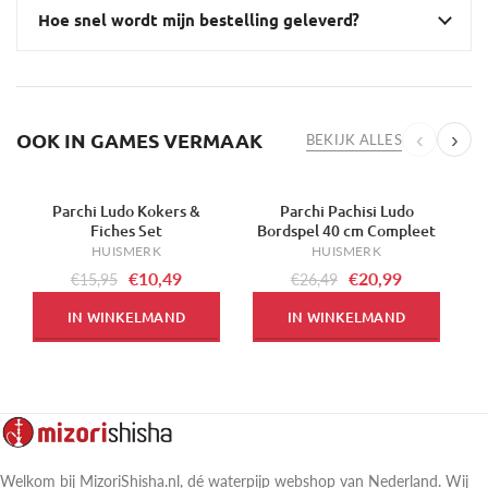
Hoe snel wordt mijn bestelling geleverd?
OOK IN GAMES VERMAAK
‹
›
BEKIJK ALLES
Parchi Ludo Kokers &
Parchi Pachisi Ludo
-34%
-21%
Fiches Set
Bordspel 40 cm Compleet
HUISMERK
HUISMERK
€10,49
€20,99
€15,95
€26,49
IN WINKELMAND
IN WINKELMAND
Welkom bij MizoriShisha.nl, dé waterpijp webshop van Nederland. Wij