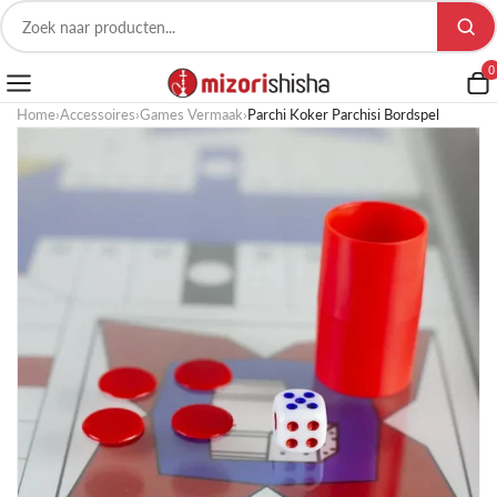
0
Home
›
Accessoires
›
Games Vermaak
›
Parchi Koker Parchisi Bordspel