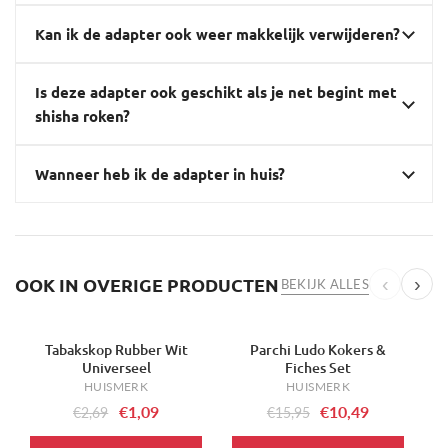
Kan ik de adapter ook weer makkelijk verwijderen?
Is deze adapter ook geschikt als je net begint met
shisha roken?
Wanneer heb ik de adapter in huis?
OOK IN OVERIGE PRODUCTEN
‹
›
BEKIJK ALLES
Tabakskop Rubber Wit
Parchi Ludo Kokers &
-59%
-34%
-
Universeel
Fiches Set
HUISMERK
HUISMERK
€1,09
€10,49
€2,69
€15,95