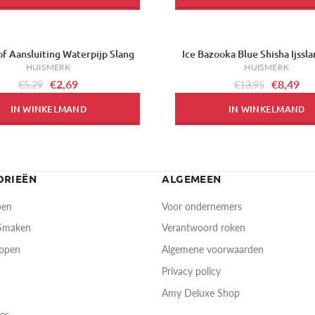
f Aansluiting Waterpijp Slang
Ice Bazooka Blue Shisha Ijssl
-39%
HUISMERK
HUISMERK
€2,69
€8,49
€5,29
€13,95
IN WINKELMAND
IN WINKELMAND
ORIEËN
ALGEMEEN
pen
Voor ondernemers
 Smaken
Verantwoord roken
oppen
Algemene voorwaarden
Privacy policy
Amy Deluxe Shop
res