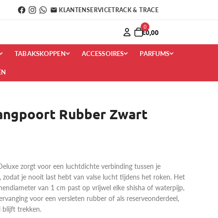
KLANTENSERVICE
TRACK & TRACE
0
€0,00
TABAKSKOPPEN
ACCESSOIRES
PARFUMS
EN
angpoort Rubber Zwart
eluxe zorgt voor een luchtdichte verbinding tussen je
 zodat je nooit last hebt van valse lucht tijdens het roken. Het
nendiameter van 1 cm past op vrijwel elke shisha of waterpijp,
rvanging voor een versleten rubber of als reserveonderdeel,
blijft trekken.