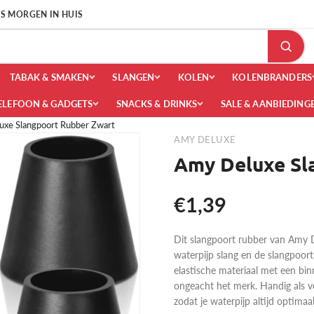
 IS MORGEN IN HUIS
TABAK & SMAKEN
SLANGEN
KOLEN
KOLENBRANDERS
ELEFOON & GADGETS
SNACKS & DRINKS
SALE & AANBIEDING
xe Slangpoort Rubber Zwart
AMY DELUXE
Amy Deluxe Sl
€1,39
Dit slangpoort rubber van Amy D
waterpijp slang en de slangpoort,
elastische materiaal met een bin
ongeacht het merk. Handig als ve
zodat je waterpijp altijd optimaal 