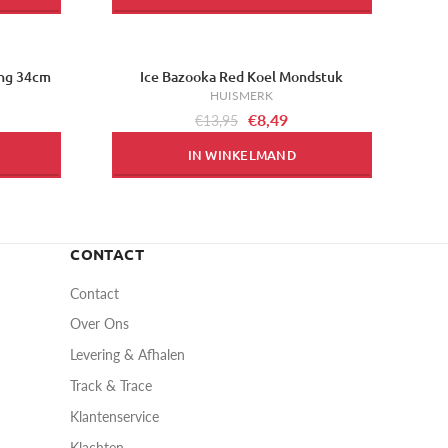
ang 34cm
Ice Bazooka Red Koel Mondstuk
-39%
HUISMERK
€8,49
€13,95
IN WINKELMAND
CONTACT
Contact
Over Ons
Levering & Afhalen
Track & Trace
Klantenservice
Klachten