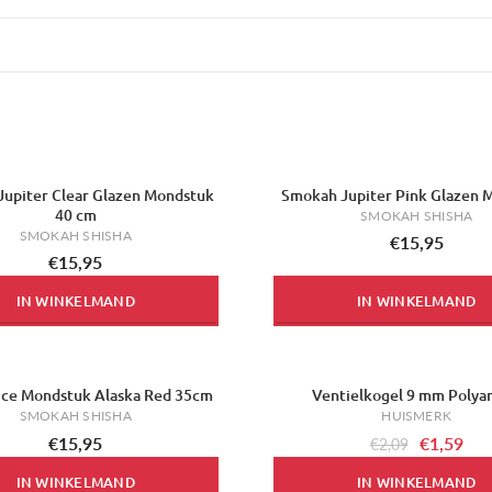
upiter Clear Glazen Mondstuk
Smokah Jupiter Pink Glazen 
40 cm
SMOKAH SHISHA
SMOKAH SHISHA
€15,95
€15,95
IN WINKELMAND
IN WINKELMAND
Ice Mondstuk Alaska Red 35cm
Ventielkogel 9 mm Polya
-24%
SMOKAH SHISHA
HUISMERK
€15,95
€1,59
€2,09
IN WINKELMAND
IN WINKELMAND