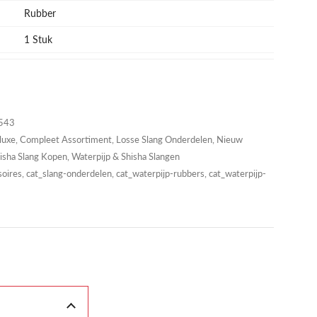
Rubber
1 Stuk
543
luxe
,
Compleet Assortiment
,
Losse Slang Onderdelen
,
Nieuw
isha Slang Kopen
,
Waterpijp & Shisha Slangen
ires, cat_slang-onderdelen, cat_waterpijp-rubbers, cat_waterpijp-