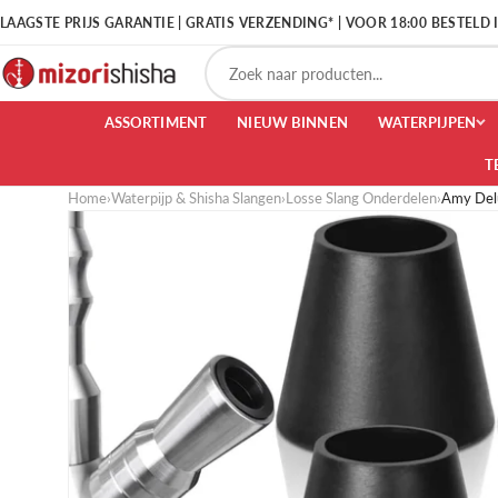
LAAGSTE PRIJS GARANTIE | GRATIS VERZENDING* | VOOR 18:00 BESTELD
ASSORTIMENT
NIEUW BINNEN
WATERPIJPEN
T
Home
›
Waterpijp & Shisha Slangen
›
Losse Slang Onderdelen
›
Amy Delu