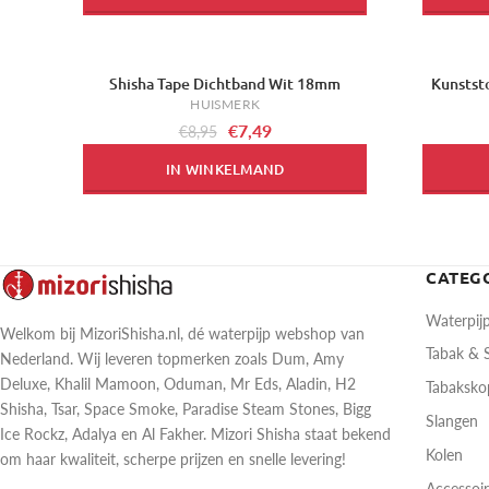
Shisha Tape Dichtband Wit 18mm
Kunststo
-16%
-49%
HUISMERK
€7,49
€8,95
IN WINKELMAND
CATEG
Waterpij
Welkom bij MizoriShisha.nl, dé waterpijp webshop van
Tabak &
Nederland. Wij leveren topmerken zoals Dum, Amy
Deluxe, Khalil Mamoon, Oduman, Mr Eds, Aladin, H2
Tabaksk
Shisha, Tsar, Space Smoke, Paradise Steam Stones, Bigg
Slangen
Ice Rockz, Adalya en Al Fakher. Mizori Shisha staat bekend
Kolen
om haar kwaliteit, scherpe prijzen en snelle levering!
Accessoi