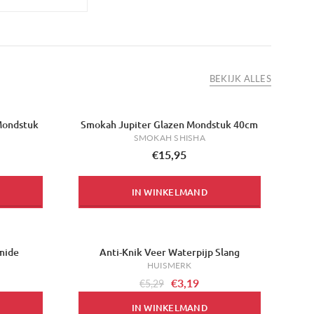
BEKIJK ALLES
Mondstuk
Smokah Jupiter Glazen Mondstuk 40cm
SMOKAH SHISHA
€15,95
IN WINKELMAND
mide
Anti-Knik Veer Waterpijp Slang
-40%
HUISMERK
€3,19
€5,29
IN WINKELMAND