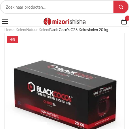
0
Home
›
Kolen
›
Natuur Kolen
›
Black Coco's C26 Kokoskolen 20 kg
-8%