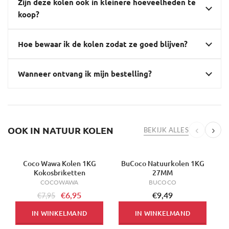
Zijn deze kolen ook in kleinere hoeveelheden te
koop?
Hoe bewaar ik de kolen zodat ze goed blijven?
Wanneer ontvang ik mijn bestelling?
OOK IN NATUUR KOLEN
‹
›
BEKIJK ALLES
Coco Wawa Kolen 1KG
BuCoco Natuurkolen 1KG
-13%
Kokosbriketten
27MM
COCOWAWA
BUCOCO
€6,95
€9,49
€7,95
IN WINKELMAND
IN WINKELMAND