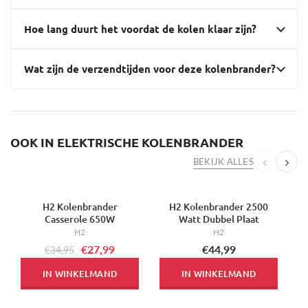
Hoe lang duurt het voordat de kolen klaar zijn?
Wat zijn de verzendtijden voor deze kolenbrander?
OOK IN ELEKTRISCHE KOLENBRANDER
‹
›
BEKIJK ALLES
H2 Kolenbrander
H2 Kolenbrander 2500
-20%
-
Casserole 650W
Watt Dubbel Plaat
H2
H2
€27,99
€44,99
€34,95
IN WINKELMAND
IN WINKELMAND