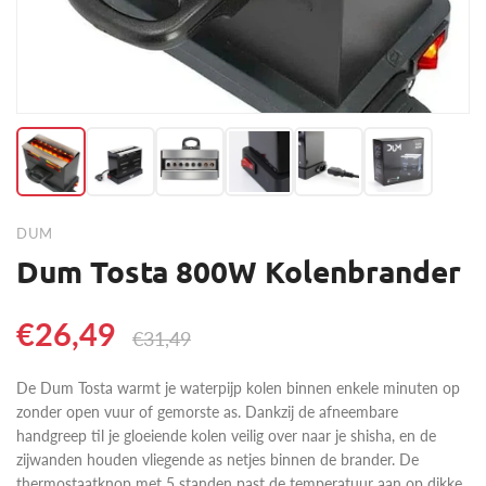
DUM
Dum Tosta 800W Kolenbrander
€26,49
€31,49
De Dum Tosta warmt je waterpijp kolen binnen enkele minuten op
zonder open vuur of gemorste as. Dankzij de afneembare
handgreep til je gloeiende kolen veilig over naar je shisha, en de
zijwanden houden vliegende as netjes binnen de brander. De
thermostaatknop met 5 standen past de temperatuur aan op dikke