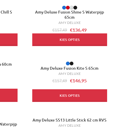
-13%
Chill S
Amy Deluxe Fusion Shine S Waterpijp
65cm
AMY DELUXE
€136,49
€157,49
KIES OPTIES
ca 60cm
-7%
Amy Deluxe Fusion Kite S 65cm
AMY DELUXE
€146,95
€157,49
KIES OPTIES
Amy Deluxe SS13 Little Stick 62 cm RVS
-7%
Waterpijp
AMY DELUXE