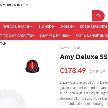
 IS MORGEN IN HUIS
TABAK & SMAKEN
SLANGEN
KOLEN
KOLENBRANDERS
ELEFOON & GADGETS
SNACKS & DRINKS
SALE & AANBIEDING
pijp
AMY DELUXE
Amy Deluxe SS1
€178,49
€209,99
Deze waterpijp uit de Amy Delux
glazen vaas met een kolom van ro
te houden blijft. Dankzij de ingeb
thuisgebruik in de avond. Je kiest
mondstuk tot steenkolentang - in 