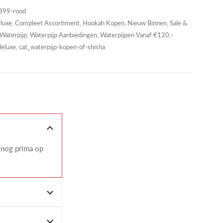
99-rood
luxe
,
Compleet Assortiment
,
Hookah Kopen
,
Nieuw Binnen
,
Sale &
Waterpijp
,
Waterpijp Aanbiedingen
,
Waterpijpen Vanaf €120,-
luxe, cat_waterpijp-kopen-of-shisha
 nog prima op