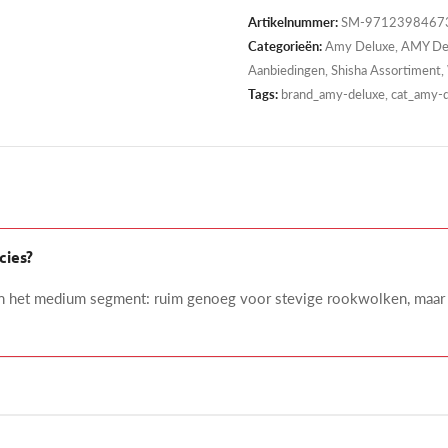
Artikelnummer:
SM-97123984673
Categorieën:
Amy Deluxe
,
AMY De
Aanbiedingen
,
Shisha Assortiment
,
Tags:
brand_amy-deluxe, cat_amy-de
cies?
 in het medium segment: ruim genoeg voor stevige rookwolken, maar