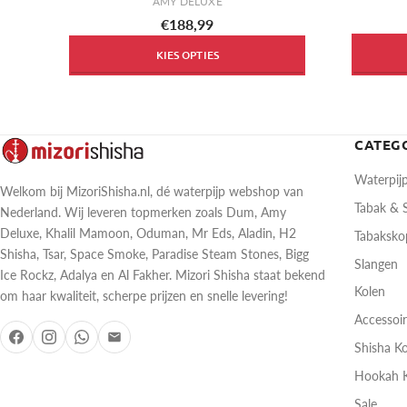
AMY DELUXE
€188,99
KIES OPTIES
CATEG
Waterpij
Welkom bij MizoriShisha.nl, dé waterpijp webshop van
Tabak &
Nederland. Wij leveren topmerken zoals Dum, Amy
Deluxe, Khalil Mamoon, Oduman, Mr Eds, Aladin, H2
Tabaksk
Shisha, Tsar, Space Smoke, Paradise Steam Stones, Bigg
Slangen
Ice Rockz, Adalya en Al Fakher. Mizori Shisha staat bekend
Kolen
om haar kwaliteit, scherpe prijzen en snelle levering!
Accessoi
Shisha K
Hookah 
Sale