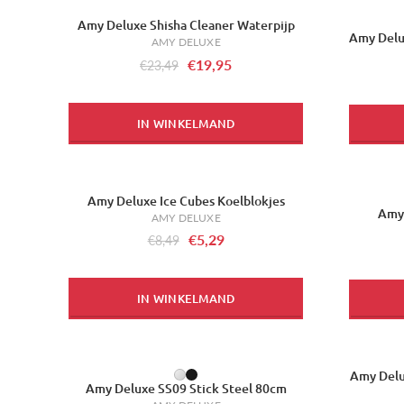
Amy Deluxe Shisha Cleaner Waterpijp
-15%
-17%
Amy Delu
AMY DELUXE
€19,95
€23,49
IN WINKELMAND
Amy Deluxe Ice Cubes Koelblokjes
-38%
-7%
Amy 
AMY DELUXE
€5,29
€8,49
IN WINKELMAND
Amy Delu
-13%
Amy Deluxe SS09 Stick Steel 80cm