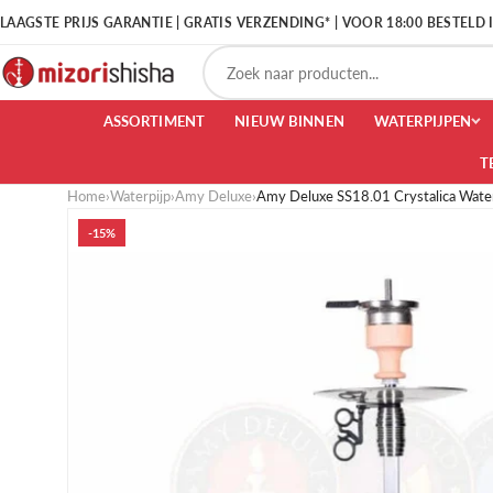
LAAGSTE PRIJS GARANTIE | GRATIS VERZENDING* | VOOR 18:00 BESTELD
ASSORTIMENT
NIEUW BINNEN
WATERPIJPEN
T
Home
›
Waterpijp
›
Amy Deluxe
›
Amy Deluxe SS18.01 Crystalica Water
-15%