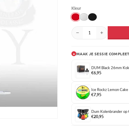
Kleur
−
+
+
MAAK JE SESSIE COMPLEE
DUM Black 26mm Koko
€6,95
Ice Rockz Lemon Cake
€7,95
Dum Kolenbrander op 
€20,95