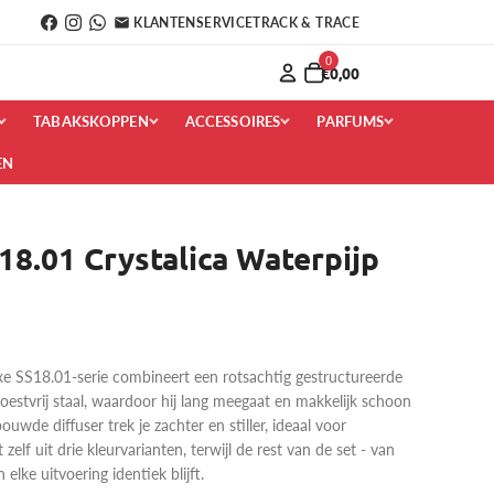
KLANTENSERVICE
TRACK & TRACE
0
€0,00
TABAKSKOPPEN
ACCESSOIRES
PARFUMS
EN
8.01 Crystalica Waterpijp
e SS18.01-serie combineert een rotsachtig gestructureerde
estvrij staal, waardoor hij lang meegaat en makkelijk schoon
ouwde diffuser trek je zachter en stiller, ideaal voor
 zelf uit drie kleurvarianten, terwijl de rest van de set - van
elke uitvoering identiek blijft.