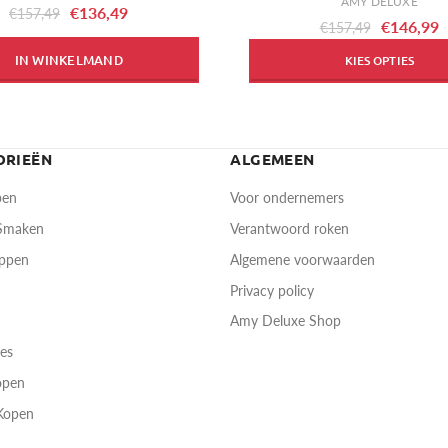
AMY DELUXE
€136,49
€157,49
€146,99
€157,49
IN WINKELMAND
KIES OPTIES
ORIEËN
ALGEMEEN
pen
Voor ondernemers
 Smaken
Verantwoord roken
oppen
Algemene voorwaarden
Privacy policy
Amy Deluxe Shop
res
open
Kopen