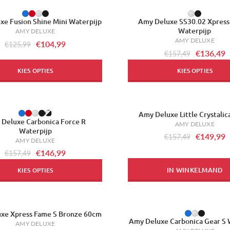
-13%
xe Fusion Shine Mini Waterpijp
Amy Deluxe SS30.02 Xpress 
Waterpijp
AMY DELUXE
AMY DELUXE
€104,99
€125,99
€136,49
€157,49
KIES OPTIES
KIES OPTIES
Amy Deluxe Little Crystali
-5%
Deluxe Carbonica Force R
AMY DELUXE
Waterpijp
€149,99
€157,49
AMY DELUXE
€146,99
€157,49
IN WINKELMAND
KIES OPTIES
xe Xpress Fame S Bronze 60cm
-7%
Amy Deluxe Carbonica Gear S 
AMY DELUXE