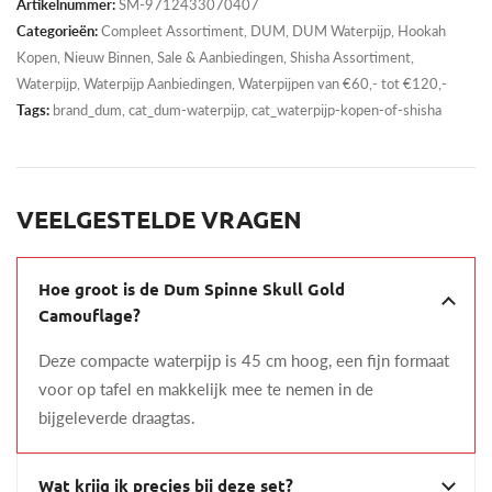
Artikelnummer:
SM-9712433070407
Categorieën:
Compleet Assortiment
,
DUM
,
DUM Waterpijp
,
Hookah
Kopen
,
Nieuw Binnen
,
Sale & Aanbiedingen
,
Shisha Assortiment
,
Waterpijp
,
Waterpijp Aanbiedingen
,
Waterpijpen van €60,- tot €120,-
Tags:
brand_dum, cat_dum-waterpijp, cat_waterpijp-kopen-of-shisha
VEELGESTELDE VRAGEN
Hoe groot is de Dum Spinne Skull Gold
Camouflage?
Deze compacte waterpijp is 45 cm hoog, een fijn formaat
voor op tafel en makkelijk mee te nemen in de
bijgeleverde draagtas.
Wat krijg ik precies bij deze set?