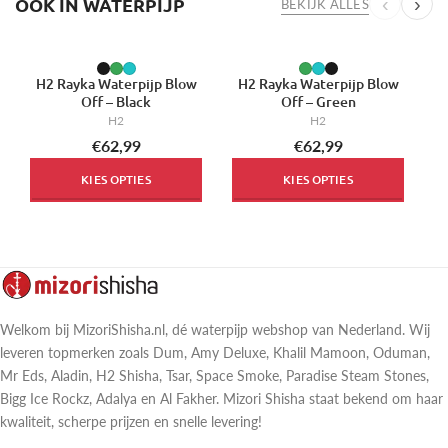
OOK IN WATERPIJP
‹
›
BEKIJK ALLES
H2 Rayka Waterpijp Blow
H2 Rayka Waterpijp Blow
H
Off – Black
Off – Green
H2
H2
€62,99
€62,99
KIES OPTIES
KIES OPTIES
Welkom bij MizoriShisha.nl, dé waterpijp webshop van Nederland. Wij
leveren topmerken zoals Dum, Amy Deluxe, Khalil Mamoon, Oduman,
Mr Eds, Aladin, H2 Shisha, Tsar, Space Smoke, Paradise Steam Stones,
Bigg Ice Rockz, Adalya en Al Fakher. Mizori Shisha staat bekend om haar
kwaliteit, scherpe prijzen en snelle levering!