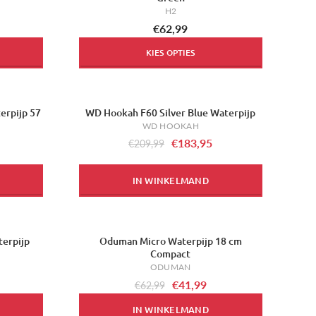
H2
€62,99
KIES OPTIES
erpijp 57
WD Hookah F60 Silver Blue Waterpijp
-12%
WD HOOKAH
€183,95
€209,99
IN WINKELMAND
erpijp
Oduman Micro Waterpijp 18 cm
-33%
Compact
ODUMAN
€41,99
€62,99
IN WINKELMAND