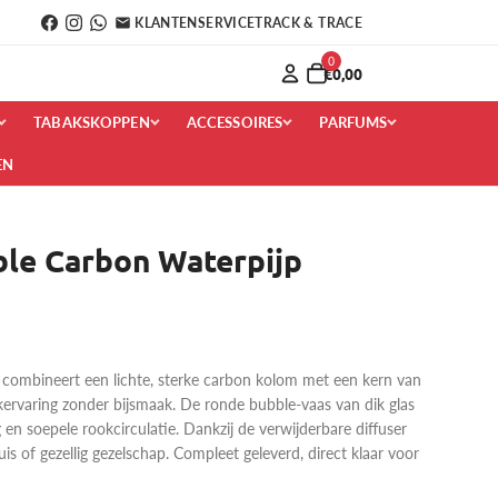
KLANTENSERVICE
TRACK & TRACE
0
€0,00
TABAKSKOPPEN
ACCESSOIRES
PARFUMS
EN
le Carbon Waterpijp
mbineert een lichte, sterke carbon kolom met een kern van
okervaring zonder bijsmaak. De ronde bubble-vaas van dik glas
g en soepele rookcirculatie. Dankzij de verwijderbare diffuser
thuis of gezellig gezelschap. Compleet geleverd, direct klaar voor