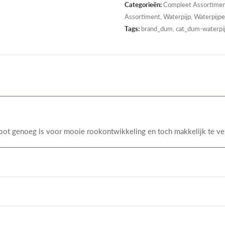
Categorieën:
Compleet Assortime
Assortiment
,
Waterpijp
,
Waterpijpe
Tags:
brand_dum, cat_dum-waterpijp
ot genoeg is voor mooie rookontwikkeling en toch makkelijk te verp