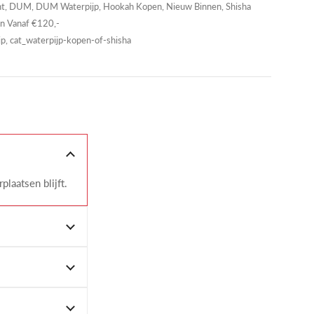
nt
,
DUM
,
DUM Waterpijp
,
Hookah Kopen
,
Nieuw Binnen
,
Shisha
n Vanaf €120,-
, cat_waterpijp-kopen-of-shisha
laatsen blijft.