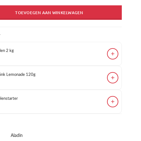
TOEVOEGEN AAN WINKELWAGEN
T
en 2 kg
+
 Pink Lemonade 120g
+
enstarter
+
Aladin