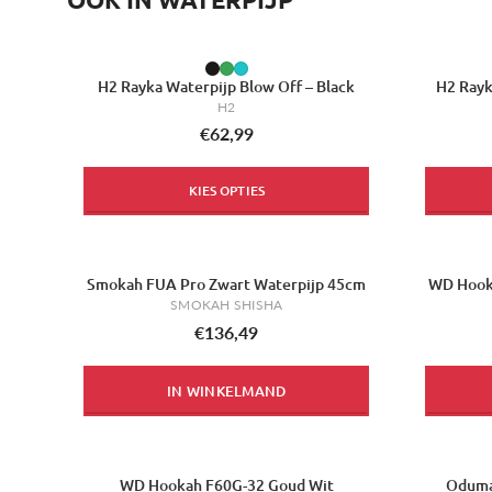
H2 Rayka Waterpijp Blow Off – Black
H2 Rayk
H2
€62,99
KIES OPTIES
Smokah FUA Pro Zwart Waterpijp 45cm
WD Hooka
-12%
SMOKAH SHISHA
€136,49
IN WINKELMAND
WD Hookah F60G-32 Goud Wit
Oduma
-12%
-10%