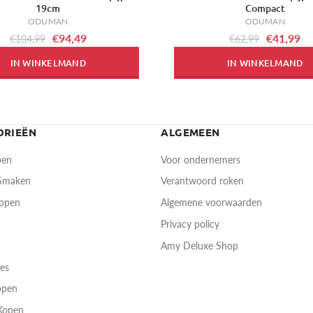
19cm
Compact
ODUMAN
ODUMAN
€94,49
€41,99
€104,99
€62,99
IN WINKELMAND
IN WINKELMAND
ORIEËN
ALGEMEEN
pen
Voor ondernemers
 Smaken
Verantwoord roken
oppen
Algemene voorwaarden
Privacy policy
Amy Deluxe Shop
res
open
Kopen