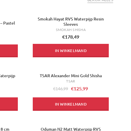
Smokah Hayat RVS Waterpijp Resin
– Pastel
Sleeves
SMOKAH SHISHA
€178,49
IN WINKELMAND
aterpijp
TSAR Alexander Mini Gold Shisha
-14%
TSAR
€125,99
€146,99
IN WINKELMAND
18 cm
Oduman N2 Matt Waterpijp RVS
-13%