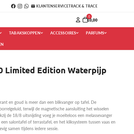
KLANTENSERVICE
TRACK & TRACE
0
€0,00
TABAKSKOPPEN
ACCESSOIRES
PARFUMS
EN
 Limited Edition Waterpijp
ant en goud is meer dan een blikvanger op tafel. De
borrelgeluid, terwijl de magnetische aansluiting het wisselen
zij de 18/8 uitsnijding voeg je moeiteloos een melassevanger
een salontafel of terrastafel, en het kliksysteem tussen vaas en
tevig samen tijdens iedere sessie.