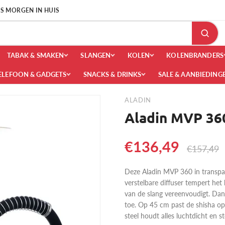
 IS MORGEN IN HUIS
TABAK & SMAKEN
SLANGEN
KOLEN
KOLENBRANDERS
ELEFOON & GADGETS
SNACKS & DRINKS
SALE & AANBIEDING
ALADIN
Aladin MVP 360
€136,49
€157,49
Deze Aladin MVP 360 in transpar
verstelbare diffuser tempert het 
van de slang vereenvoudigt. Dank
toe. Op 45 cm past de shisha op 
steel houdt alles luchtdicht en s