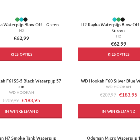
a Waterpijp Blow Off – Green
H2 Rayka Waterpijp Blow Off 
Green
H2
H2
€62,99
€62,99
KIES OPTIES
KIES OPTIES
h F61SS-5 Black Waterpijp 57
WD Hookah F60 Silver Blue W
-12%
cm
WD HOOKAH
WD HOOKAH
€183,95
€209,99
€183,95
€209,99
IN WINKELMAND
IN WINKELMAND
n N7 Smoke Tank Waterpijp
Oduman Micro Waterpijp 
-33%