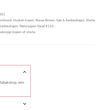
303
ortiment
,
Hookah Kopen
,
Nieuw Binnen
,
Sale & Aanbiedingen
,
Shisha
Aanbiedingen
,
Waterpijpen Vanaf €120,-
_waterpijp-kopen-of-shisha
 tabakskop, een