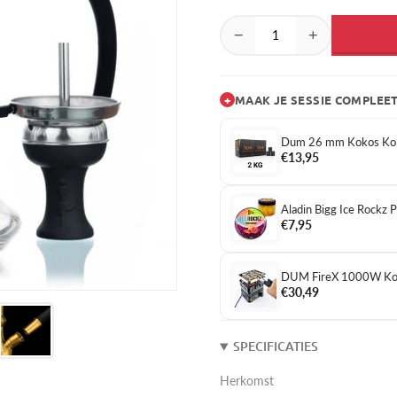
−
+
+
MAAK JE SESSIE COMPLEE
Dum 26 mm Kokos Kol
€13,95
Aladin Bigg Ice Rockz
€7,95
DUM FireX 1000W Kol
€30,49
SPECIFICATIES
Herkomst