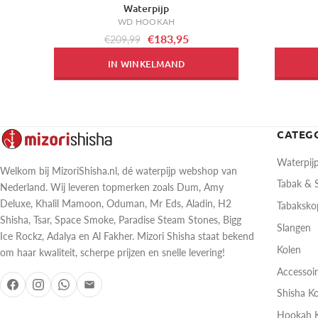
Waterpijp
WD HOOKAH
€183,95
€209,99
IN WINKELMAND
CATEG
Waterpij
Welkom bij MizoriShisha.nl, dé waterpijp webshop van
Tabak &
Nederland. Wij leveren topmerken zoals Dum, Amy
Deluxe, Khalil Mamoon, Oduman, Mr Eds, Aladin, H2
Tabaksk
Shisha, Tsar, Space Smoke, Paradise Steam Stones, Bigg
Slangen
Ice Rockz, Adalya en Al Fakher. Mizori Shisha staat bekend
Kolen
om haar kwaliteit, scherpe prijzen en snelle levering!
Accessoi
Shisha K
Hookah 