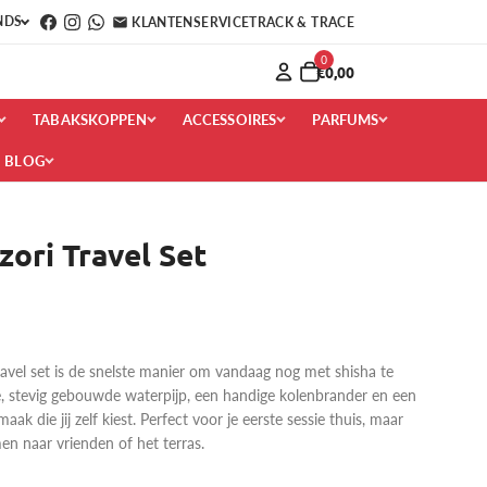
NDS
KLANTENSERVICE
TRACK & TRACE
0
€0,00
TABAKSKOPPEN
ACCESSOIRES
PARFUMS
BLOG
ori Travel Set
vel set is de snelste manier om vandaag nog met shisha te
e, stevig gebouwde waterpijp, een handige kolenbrander en een
ak die jij zelf kiest. Perfect voor je eerste sessie thuis, maar
n naar vrienden of het terras.