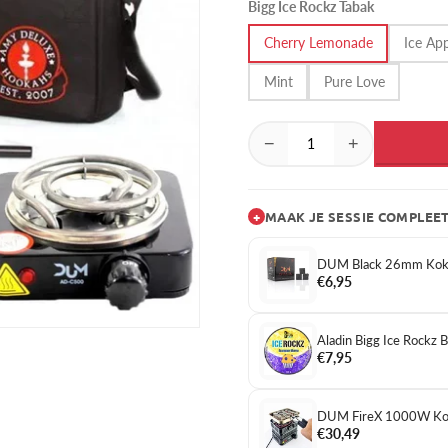
Bigg Ice Rockz Tabak
Cherry Lemonade
Ice Ap
Mint
Pure Love
−
+
+
MAAK JE SESSIE COMPLEE
DUM Black 26mm Koko
€6,95
Aladin Bigg Ice Rockz 
€7,95
DUM FireX 1000W Kol
€30,49