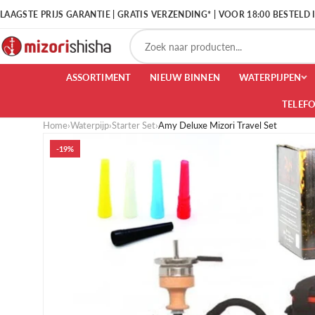
LAAGSTE PRIJS GARANTIE | GRATIS VERZENDING* | VOOR 18:00 BESTELD
ASSORTIMENT
NIEUW BINNEN
WATERPIJPEN
TELEF
Home
›
Waterpijp
›
Starter Set
›
Amy Deluxe Mizori Travel Set
-19%