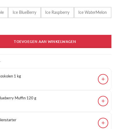
ple
Ice BlueBerry
Ice Raspberry
Ice WaterMelon
TOEVOEGEN AAN WINKELWAGEN
T
skolen 1 kg
+
Blueberry Muffin 120 g
+
enstarter
+