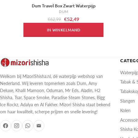
Dum Travel Box Zwart Waterpijp
-17%
DUM
€52,49
€62,99
IN WINKELMAND
CATEG
Waterpij
Welkom bij MizoriShisha.nl, dé waterpijp webshop van
Tabak &
Nederland. Wij leveren topmerken zoals Dum, Amy
Deluxe, Khalil Mamoon, Oduman, Mr Eds, Aladin, H2
Tabaksk
Shisha, Tsar, Space Smoke, Paradise Steam Stones, Bigg
Slangen
Ice Rockz, Adalya en Al Fakher. Mizori Shisha staat bekend
Kolen
om haar kwaliteit, scherpe prijzen en snelle levering!
Accessoi
Shisha K