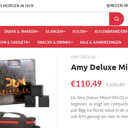
NEDERLA
 IS MORGEN IN HUIS
TABAK & SMAKEN
SLANGEN
KOLEN
KOLENBRANDERS
OON & GADGETS
SNACKS & DRINKS
SALE & AANBIEDINGEN
AMY DELUXE
Amy Deluxe Miz
€110,49
€136,49
De Amy Deluxe Mizori 094.03 tra
beginnen. Je krijgt een compact
pak Bigg Ice Rockz tabak in de sma
ook licht genoeg om mee te neme