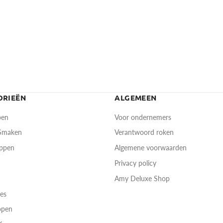
ORIEËN
ALGEMEEN
pen
Voor ondernemers
 Smaken
Verantwoord roken
oppen
Algemene voorwaarden
Privacy policy
Amy Deluxe Shop
res
open