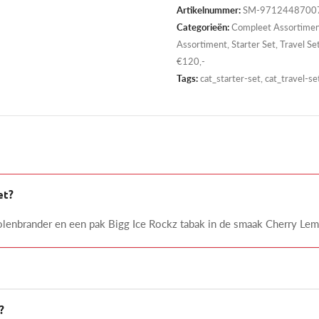
Artikelnummer:
SM-971244870074
Categorieën:
Compleet Assortime
Assortiment
,
Starter Set
,
Travel Se
€120,-
Tags:
cat_starter-set, cat_travel-s
et?
olenbrander en een pak Bigg Ice Rockz tabak in de smaak Cherry Le
?