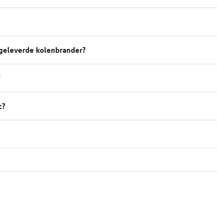
egeleverde kolenbrander?
?
t?