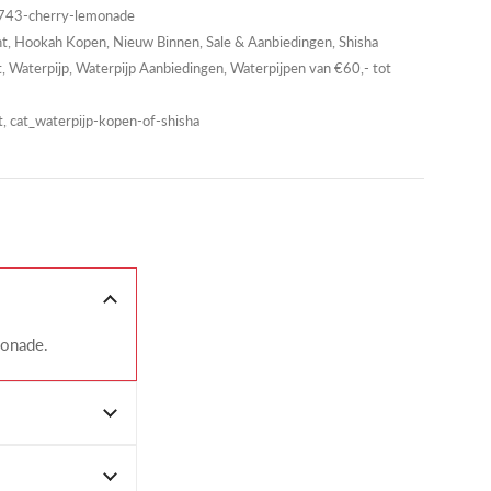
3-cherry-lemonade
nt
,
Hookah Kopen
,
Nieuw Binnen
,
Sale & Aanbiedingen
,
Shisha
t
,
Waterpijp
,
Waterpijp Aanbiedingen
,
Waterpijpen van €60,- tot
et, cat_waterpijp-kopen-of-shisha
monade.