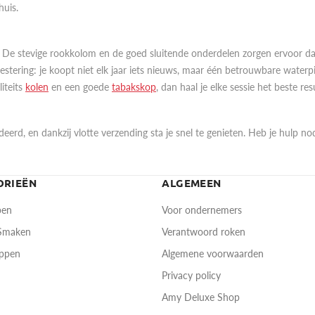
huis.
 De stevige rookkolom en de goed sluitende onderdelen zorgen ervoor dat
vestering: je koopt niet elk jaar iets nieuws, maar één betrouwbare waterp
iteits
kolen
en een goede
tabakskop
, dan haal je elke sessie het beste re
ndeerd, en dankzij vlotte verzending sta je snel te genieten. Heb je hulp no
ORIEËN
ALGEMEEN
pen
Voor ondernemers
 Smaken
Verantwoord roken
oppen
Algemene voorwaarden
Privacy policy
Amy Deluxe Shop