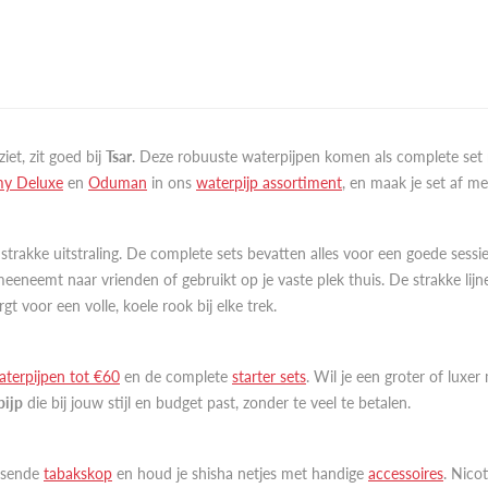
iet, zit goed bij
Tsar
. Deze robuuste waterpijpen komen als complete set
y Deluxe
en
Oduman
in ons
waterpijp assortiment
, en maak je set af m
trakke uitstraling. De complete sets bevatten alles voor een goede sess
 meeneemt naar vrienden of gebruikt op je vaste plek thuis. De strakke li
gt voor een volle, koele rook bij elke trek.
aterpijpen tot €60
en de complete
starter sets
. Wil je een groter of luxer
pijp
die bij jouw stijl en budget past, zonder te veel te betalen.
assende
tabakskop
en houd je shisha netjes met handige
accessoires
. Nico