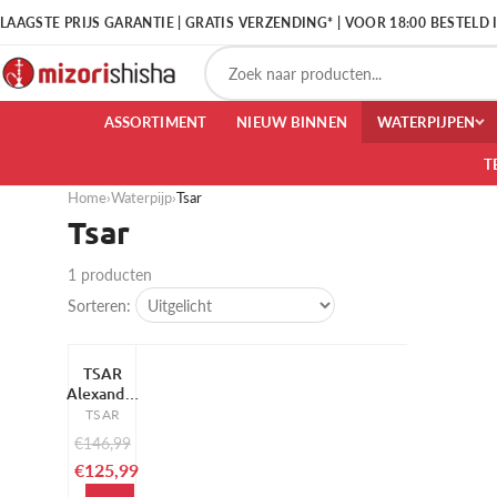
LAAGSTE PRIJS GARANTIE | GRATIS VERZENDING* | VOOR 18:00 BESTELD
ASSORTIMENT
NIEUW BINNEN
WATERPIJPEN
T
Home
›
Waterpijp
›
Tsar
Tsar
1 producten
Sorteren:
TSAR
-14%
Alexander
Mini Gold
TSAR
Shisha
€146,99
€125,99