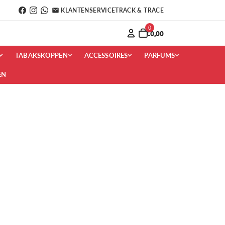
KLANTENSERVICE
TRACK & TRACE
0
€0,00
TABAKSKOPPEN
ACCESSOIRES
PARFUMS
EN