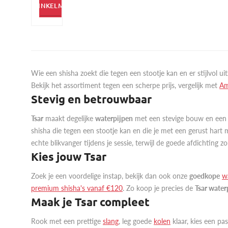
IN WINKELMAND
Wie een shisha zoekt die tegen een stootje kan en er stijlvol uitz
Bekijk het assortiment tegen een scherpe prijs, vergelijk met
Am
Stevig en betrouwbaar
Tsar
maakt degelijke
waterpijpen
met een stevige bouw en een s
shisha die tegen een stootje kan en die je met een gerust hart
echte blikvanger tijdens je sessie, terwijl de goede afdichting zor
Kies jouw Tsar
Zoek je een voordelige instap, bekijk dan ook onze
goedkope
w
premium shisha's vanaf €120
. Zo koop je precies de
Tsar water
Maak je Tsar compleet
Rook met een prettige
slang
, leg goede
kolen
klaar, kies een p