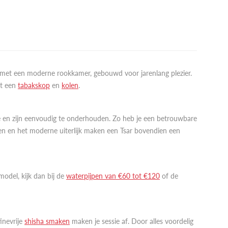
 met een moderne rookkamer, gebouwd voor jarenlang plezier.
et een
tabakskop
en
kolen
.
ie en zijn eenvoudig te onderhouden. Zo heb je een betrouwbare
jnen en het moderne uiterlijk maken een Tsar bovendien een
 model, kijk dan bij de
waterpijpen van €60 tot €120
of de
tinevrije
shisha smaken
maken je sessie af. Door alles voordelig