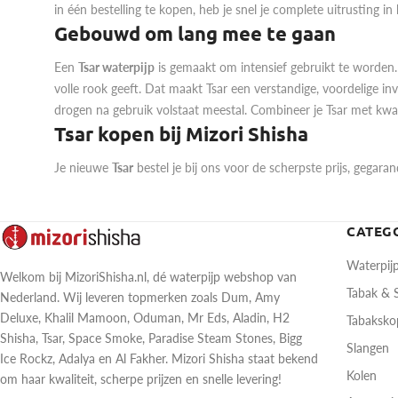
in één bestelling te kopen, heb je snel je complete uitrusting in 
Gebouwd om lang mee te gaan
Een
Tsar waterpijp
is gemaakt om intensief gebruikt te worden.
volle rook geeft. Dat maakt Tsar een verstandige, voordelige in
drogen na gebruik volstaat meestal. Combineer je Tsar met kwal
Tsar kopen bij Mizori Shisha
Je nieuwe
Tsar
bestel je bij ons voor de scherpste prijs, gegara
CATEG
Waterpij
Welkom bij MizoriShisha.nl, dé waterpijp webshop van
Tabak &
Nederland. Wij leveren topmerken zoals Dum, Amy
Deluxe, Khalil Mamoon, Oduman, Mr Eds, Aladin, H2
Tabaksk
Shisha, Tsar, Space Smoke, Paradise Steam Stones, Bigg
Slangen
Ice Rockz, Adalya en Al Fakher. Mizori Shisha staat bekend
Kolen
om haar kwaliteit, scherpe prijzen en snelle levering!