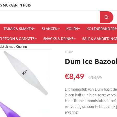
 IS MORGEN IN HUIS
TABAK & SMAKEN
SLANGEN
KOLEN
KOLENBRANDERS
ELEFOON & GADGETS
SNACKS & DRINKS
SALE & AANBIEDING
dstuk met Koeling
DUM
Dum Ice Bazoo
€8,49
€13,95
Dit mondstuk van Dum haalt de s
je een half uur in en zorgt vervo
Het siliconen mondstuk schroef j
eenvoudig schoon te houden. F
ervaring.