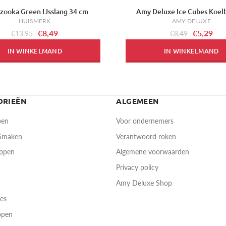
azooka Green IJsslang 34 cm
Amy Deluxe Ice Cubes Koelb
-38%
HUISMERK
AMY DELUXE
€8,49
€5,29
€13,95
€8,49
IN WINKELMAND
IN WINKELMAND
ORIEËN
ALGEMEEN
pen
Voor ondernemers
 Smaken
Verantwoord roken
oppen
Algemene voorwaarden
Privacy policy
Amy Deluxe Shop
res
open