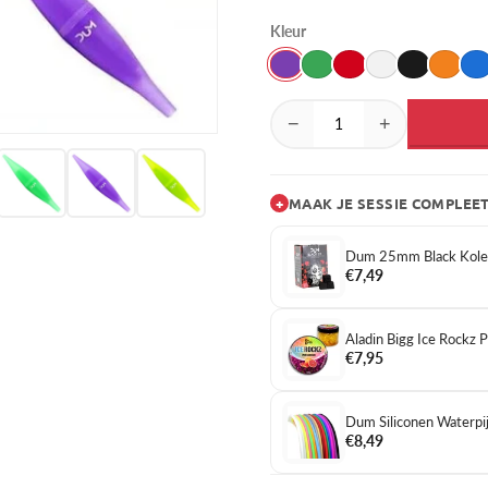
Kleur
−
+
+
MAAK JE SESSIE COMPLEE
Dum 25mm Black Kol
€7,49
Aladin Bigg Ice Rockz
€7,95
Dum Siliconen Waterpij
€8,49