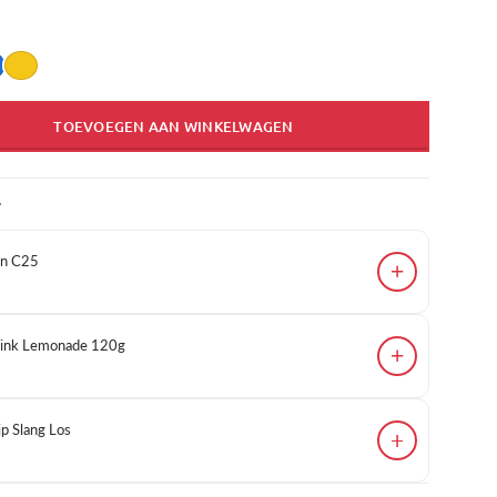
TOEVOEGEN AAN WINKELWAGEN
T
en C25
+
 Pink Lemonade 120g
+
p Slang Los
+