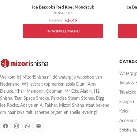
Ice Bazooka Red Koel Mondstuk
Ice B
-39%
-39%
HUISMERK
€8,49
€13,95
IN WINKELMAND
CATEG
Waterpij
Welkom bij MizoriShisha.nl, dé waterpijp webshop van
Tabak &
Nederland. Wij leveren topmerken zoals Dum, Amy
Deluxe, Khalil Mamoon, Oduman, Mr Eds, Aladin, H2
Tabaksk
Shisha, Tsar, Space Smoke, Paradise Steam Stones, Bigg
Slangen
Ice Rockz, Adalya en Al Fakher. Mizori Shisha staat bekend
Kolen
om haar kwaliteit, scherpe prijzen en snelle levering!
Accessoi
Shisha K