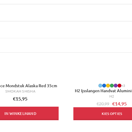
Ice Mondstuk Alaska Red 35cm
-29%
+3
H2 Ijsslangen Handvat Alumi
SMOKAH SHISHA
H2
€15,95
€14,95
€20,99
IN WINKELMAND
KIES OPTIES