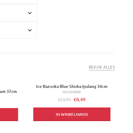
BEKIJK ALLES
Ice Bazooka Blue Shisha Ijsslang 34cm
-39%
nium 37cm
HUISMERK
€8,49
€13,95
IN WINKELMAND