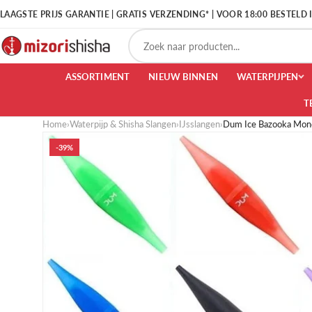
LAAGSTE PRIJS GARANTIE | GRATIS VERZENDING* | VOOR 18:00 BESTELD
ASSORTIMENT
NIEUW BINNEN
WATERPIJPEN
T
Home
›
Waterpijp & Shisha Slangen
›
IJsslangen
›
Dum Ice Bazooka Mon
-39%