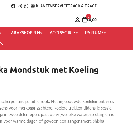
KLANTENSERVICE
TRACK & TRACE
0
€0,00
TABAKSKOPPEN
ACCESSOIRES
PARFUMS
EN
ka Mondstuk met Koeling
cherpe randjes uit je rook. Het ingebouwde koelelement vries
lgens voor merkbaar zachtere, koelere trekken tijdens je sessie.
e in twee delen open, past op vrijwel elke waterpijp slang en is
ijn voor warme dagen of gewoon een aangenamere shisha