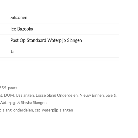
Siliconen
Ice Bazooka
Past Op Standaard Waterpijp Slangen
Ja
55-paars
nt
,
DUM
,
IJsslangen
,
Losse Slang Onderdelen
,
Nieuw Binnen
,
Sale &
Waterpijp & Shisha Slangen
t_slang-onderdelen, cat_waterpijp-slangen