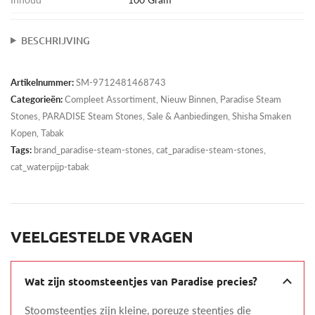
BESCHRIJVING
Artikelnummer:
SM-9712481468743
Categorieën:
Compleet Assortiment
,
Nieuw Binnen
,
Paradise Steam
Stones
,
PARADISE Steam Stones
,
Sale & Aanbiedingen
,
Shisha Smaken
Kopen
,
Tabak
Tags:
brand_paradise-steam-stones, cat_paradise-steam-stones,
cat_waterpijp-tabak
VEELGESTELDE VRAGEN
Wat zijn stoomsteentjes van Paradise precies?
Stoomsteentjes zijn kleine, poreuze steentjes die