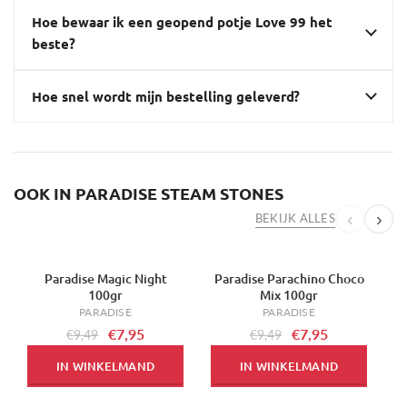
Hoe bewaar ik een geopend potje Love 99 het
beste?
Hoe snel wordt mijn bestelling geleverd?
OOK IN PARADISE STEAM STONES
‹
›
BEKIJK ALLES
Paradise Magic Night
Paradise Parachino Choco
-16%
-16%
-
100gr
Mix 100gr
PARADISE
PARADISE
€7,95
€7,95
€9,49
€9,49
IN WINKELMAND
IN WINKELMAND