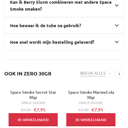
Kan ik Berry Slurm combineren met andere Space
Smoke smaken?
Hoe bewaar ik de tube na gebruik?
Hoe snel wordt mijn bestelling geleverd?
OOK IN ZERO 30GR
‹
›
BEKIJK ALLES
Space Smoke Secret Star
Space Smoke MarmeCola
S
-16%
-16%
-
30gr
30gr
SPACE SMOKE
SPACE SMOKE
€7,95
€7,95
€9,49
€9,49
IN WINKELMAND
IN WINKELMAND