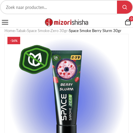
0
Home
›
Tabak
›
Space Smoke
›
Zero 30gr
›
Space Smoke Berry Slurm 30gr
-16%