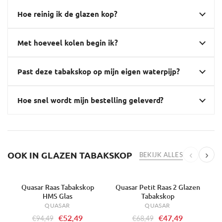
Hoe reinig ik de glazen kop?
Met hoeveel kolen begin ik?
Past deze tabakskop op mijn eigen waterpijp?
Hoe snel wordt mijn bestelling geleverd?
OOK IN GLAZEN TABAKSKOP
‹
›
BEKIJK ALLES
Quasar Raas Tabakskop
Quasar Petit Raas 2 Glazen
-44%
-31%
-
HMS Glas
Tabakskop
QUASAR
QUASAR
€52,49
€47,49
€94,49
€68,49