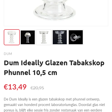
DUM
Dum Ideally Glazen Tabakskop
Phunnel 10,5 cm
€13,49
€20,95
De Dum Ideally is een glazen tabakskop met phunnel ontwerp,
gemaakt van honderd procent laboratoriumglas. Doordat glas niet
poreus is, blijft elke sessie fris zonder restsmaak van een eerdere