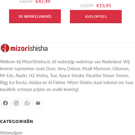
€47,49
€68,49
€13,95
€20,99
IN WINKELMAND
KIES OPTIES
Welkom bij MizoriShisha.nl, dé waterpijp webshop van Nederland. Wij
leveren topmerken zoals Dum, Amy Deluxe, Khalil Mamoon, Oduman,
Mr Eds, Aladin, H2 Shisha, Tsar, Space Smoke, Paradise Steam Stones,
Bigg Ice Rockz, Adalya en Al Fakher. Mizori Shisha staat bekend om haar
kwaliteit, scherpe prijzen en snelle levering!
CATEGORIEËN
Waterpijpen