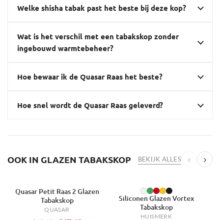
Welke shisha tabak past het beste bij deze kop?
Wat is het verschil met een tabakskop zonder
ingebouwd warmtebeheer?
Hoe bewaar ik de Quasar Raas het beste?
Hoe snel wordt de Quasar Raas geleverd?
OOK IN GLAZEN TABAKSKOP
‹
›
BEKIJK ALLES
Quasar Petit Raas 2 Glazen
-31%
-34%
-
Siliconen Glazen Vortex
Tabakskop
Tabakskop
QUASAR
HUISMERK