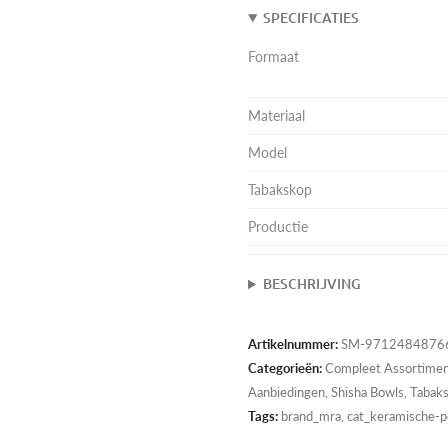
SPECIFICATIES
Formaat
Materiaal
Model
Tabakskop
Productie
BESCHRIJVING
Artikelnummer:
SM-97124848766
Categorieën:
Compleet Assortime
Aanbiedingen
,
Shisha Bowls
,
Tabak
Tags:
brand_mra, cat_keramische-p