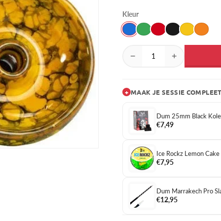
Kleur
−
+
+
MAAK JE SESSIE COMPLEE
Dum 25mm Black Kol
€7,49
Ice Rockz Lemon Cake
€7,95
Dum Marrakech Pro Sl
€12,95