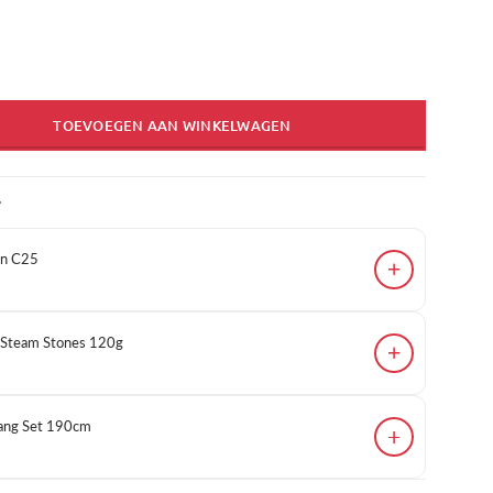
TOEVOEGEN AAN WINKELWAGEN
T
en C25
+
 Steam Stones 120g
+
ang Set 190cm
+