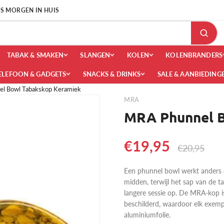
 IS MORGEN IN HUIS
TABAK & SMAKEN
SLANGEN
KOLEN
KOLENBRANDERS
ELEFOON & GADGETS
SNACKS & DRINKS
SALE & AANBIEDING
l Bowl Tabakskop Keramiek
MRA
MRA Phunnel B
€19,95
€20,95
Een phunnel bowl werkt anders d
midden, terwijl het sap van de ta
langere sessie op. De MRA-kop 
beschilderd, waardoor elk exemp
aluminiumfolie.