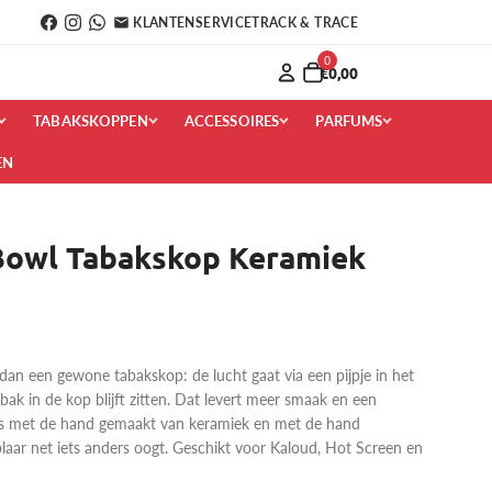
KLANTENSERVICE
TRACK & TRACE
0
€0,00
TABAKSKOPPEN
ACCESSOIRES
PARFUMS
EN
owl Tabakskop Keramiek
an een gewone tabakskop: de lucht gaat via een pijpje in het
bak in de kop blijft zitten. Dat levert meer smaak en een
is met de hand gemaakt van keramiek en met de hand
laar net iets anders oogt. Geschikt voor Kaloud, Hot Screen en