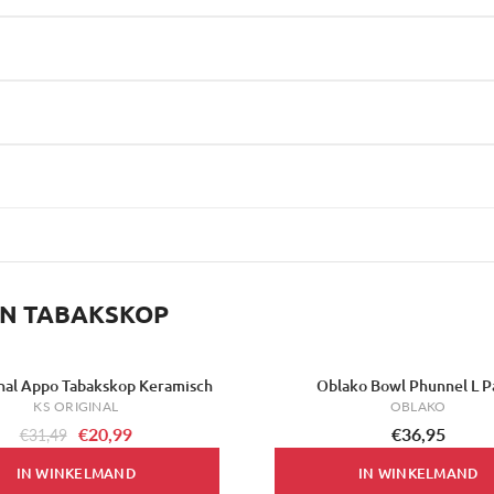
EN TABAKSKOP
nal Appo Tabakskop Keramisch
Oblako Bowl Phunnel L P
KS ORIGINAL
OBLAKO
€20,99
€36,95
€31,49
IN WINKELMAND
IN WINKELMAND