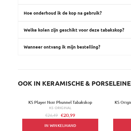
Hoe onderhoud ik de kop na gebruik?
Welke kolen zijn geschikt voor deze tabakskop?
Wanneer ontvang ik mijn bestelling?
OOK IN KERAMISCHE & PORSELEIN
KS Player Noir Phunnel Tabakskop
KS Origi
-21%
-33%
KS ORIGINAL
€20,99
€26,49
IN WINKELMAND