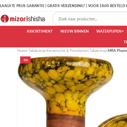
LAAGSTE PRIJS GARANTIE | GRATIS VERZENDING* | VOOR 18:00 BESTELD
ASSORTIMENT
NIEUW BINNEN
WATERPIJPEN
T
Home
›
Tabakskop
›
Keramische & Porseleinen Tabakskop
›
MRA Phunne
-5%