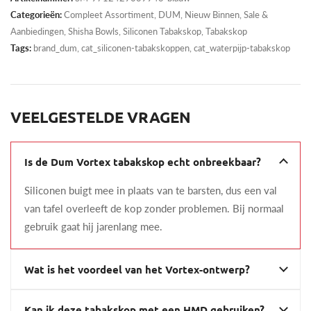
Categorieën:
Compleet Assortiment
,
DUM
,
Nieuw Binnen
,
Sale &
Aanbiedingen
,
Shisha Bowls
,
Siliconen Tabakskop
,
Tabakskop
Tags:
brand_dum, cat_siliconen-tabakskoppen, cat_waterpijp-tabakskop
VEELGESTELDE VRAGEN
Is de Dum Vortex tabakskop echt onbreekbaar?
Siliconen buigt mee in plaats van te barsten, dus een val
van tafel overleeft de kop zonder problemen. Bij normaal
gebruik gaat hij jarenlang mee.
Wat is het voordeel van het Vortex-ontwerp?
Kan ik deze tabakskop met een HMD gebruiken?