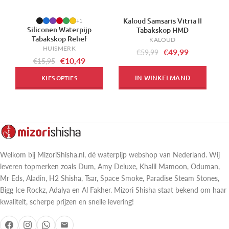
Kaloud Samsaris Vitria II
-34%
-17%
+1
Siliconen Waterpijp
Tabakskop HMD
Tabakskop Relief
KALOUD
HUISMERK
€49,99
€59,99
€10,49
€15,95
IN WINKELMAND
KIES OPTIES
Welkom bij MizoriShisha.nl, dé waterpijp webshop van Nederland. Wij
leveren topmerken zoals Dum, Amy Deluxe, Khalil Mamoon, Oduman,
Mr Eds, Aladin, H2 Shisha, Tsar, Space Smoke, Paradise Steam Stones,
Bigg Ice Rockz, Adalya en Al Fakher. Mizori Shisha staat bekend om haar
kwaliteit, scherpe prijzen en snelle levering!