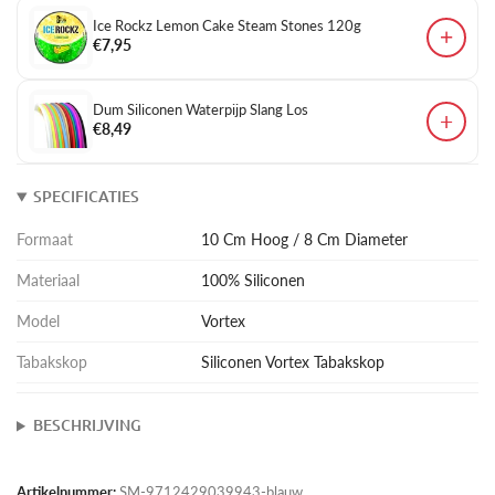
Ice Rockz Lemon Cake Steam Stones 120g
+
€7,95
Dum Siliconen Waterpijp Slang Los
+
€8,49
SPECIFICATIES
Formaat
10 Cm Hoog / 8 Cm Diameter
Materiaal
100% Siliconen
Model
Vortex
Tabakskop
Siliconen Vortex Tabakskop
BESCHRIJVING
Artikelnummer:
SM-9712429039943-blauw