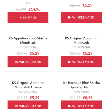
H2
€5,29
€15,95
€14,95
€20,99
IN WINKELMAND
KIES OPTIES
KS Appolino Rood Shisha
KS Original Appolino
-67%
-67%
Mondstuk
Mondstuk
KS ORIGINAL
KS ORIGINAL
€5,29
€5,29
€15,95
€15,95
IN WINKELMAND
IN WINKELMAND
KS Original Appolino
Ice Bazooka Blue Shisha
-67%
-39%
Mondstuk Oranje
Ijsslang 34cm
KS ORIGINAL
HUISMERK
€5,29
€8,49
€15,95
€13,95
IN WINKELMAND
IN WINKELMAND