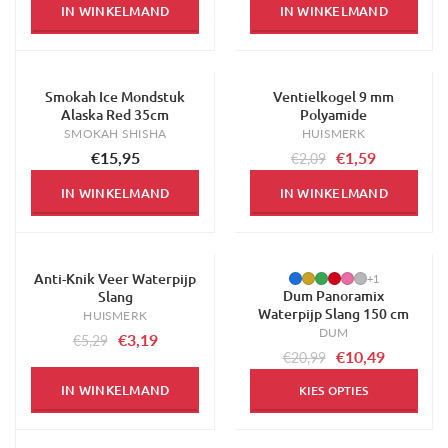
IN WINKELMAND
IN WINKELMAND
Smokah Ice Mondstuk
Ventielkogel 9 mm
-24%
Alaska Red 35cm
Polyamide
SMOKAH SHISHA
HUISMERK
€15,95
€1,59
€2,09
IN WINKELMAND
IN WINKELMAND
Anti-Knik Veer Waterpijp
-40%
-50%
+1
Dum Panoramix
Slang
Waterpijp Slang 150 cm
HUISMERK
DUM
€3,19
€5,29
€10,49
€20,99
IN WINKELMAND
KIES OPTIES