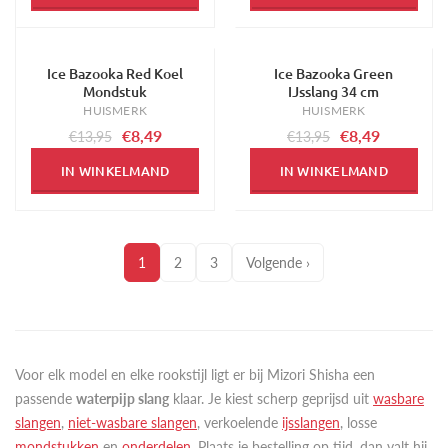
Ice Bazooka Red Koel
Ice Bazooka Green
-39%
-39%
Mondstuk
IJsslang 34 cm
HUISMERK
HUISMERK
€8,49
€8,49
€13,95
€13,95
IN WINKELMAND
IN WINKELMAND
1
2
3
Volgende ›
Voor elk model en elke rookstijl ligt er bij Mizori Shisha een
passende
waterpijp slang
klaar. Je kiest scherp geprijsd uit
wasbare
slangen
,
niet-wasbare slangen
, verkoelende
ijsslangen
, losse
mondstukken
en
onderdelen
. Plaats je bestelling op tijd, dan valt hij