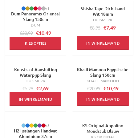
Shisha Tape Dichtband
-50%
-16%
+1
Dum Panoramix Oriental
Wit 18mm
Slang 150cm
HUISMERK
DUM
€7,49
€8,95
€10,49
€20,99
IN WINKELMAND
KIES OPTIES
Kunststof Aansluiting
Khalil Mamoon Egyptische
-49%
-50%
Waterpijp Slang
Slang 150cm
HUISMERK
KHALIL MAMOON
€2,69
€10,49
€5,29
€20,99
IN WINKELMAND
IN WINKELMAND
KS Original Appolino
-29%
-67%
+3
H2 Ijsslangen Handvat
Mondstuk Blauw
Aluminium 37cm
KS ORIGINAL