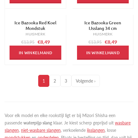
Ice Bazooka Red Koel
Ice Bazooka Green
-39%
-39%
Mondstuk
IJsslang 34 cm
HUISMERK
HUISMERK
€8,49
€8,49
€13,95
€13,95
IN WINKELMAND
IN WINKELMAND
1
2
3
Volgende ›
Voor elk model en elke rookstijl ligt er bij Mizori Shisha een
passende
waterpijp slang
klaar. Je kiest scherp geprijsd uit
wasbare
slangen
,
niet-wasbare slangen
, verkoelende
ijsslangen
, losse
mondstukken
en
onderdelen
. Plaats je bestelling op tijd, dan valt hij