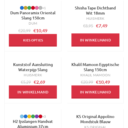
Shisha Tape Dichtband
-50%
-16%
+1
Dum Panoramix Oriental
Wit 18mm
Slang 150cm
HUISMERK
DUM
€7,49
€8,95
€10,49
€20,99
IN WINKELMAND
KIES OPTIES
Kunststof Aansluiting
Khalil Mamoon Egyptische
-49%
-50%
Waterpijp Slang
Slang 150cm
HUISMERK
KHALIL MAMOON
€2,69
€10,49
€5,29
€20,99
IN WINKELMAND
IN WINKELMAND
KS Original Appolino
-29%
-67%
+3
H2 Ijsslangen Handvat
Mondstuk Blauw
Aluminium 37cm
KS ORIGINAL