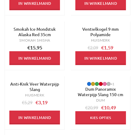
IN WINKELMAND
IN WINKELMAND
Smokah Ice Mondstuk
Ventielkogel 9 mm
-24%
Alaska Red 35cm
Polyamide
SMOKAH SHISHA
HUISMERK
€15,95
€1,59
€2,09
IN WINKELMAND
IN WINKELMAND
Anti-Knik Veer Waterpijp
-40%
-50%
+1
Dum Panoramix
Slang
Waterpijp Slang 150 cm
HUISMERK
DUM
€3,19
€5,29
€10,49
€20,99
IN WINKELMAND
KIES OPTIES