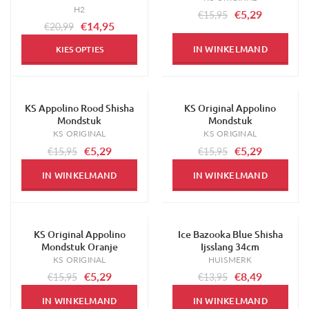
H2
€5,29
€15,95
€14,95
€20,99
IN WINKELMAND
KIES OPTIES
KS Appolino Rood Shisha
KS Original Appolino
-67%
-67%
Mondstuk
Mondstuk
KS ORIGINAL
KS ORIGINAL
€5,29
€5,29
€15,95
€15,95
IN WINKELMAND
IN WINKELMAND
KS Original Appolino
Ice Bazooka Blue Shisha
-67%
-39%
Mondstuk Oranje
Ijsslang 34cm
KS ORIGINAL
HUISMERK
€5,29
€8,49
€15,95
€13,95
IN WINKELMAND
IN WINKELMAND