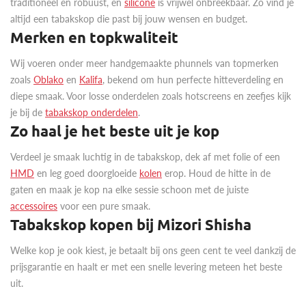
traditioneel en robuust, en
silicone
is vrijwel onbreekbaar. Zo vind je
altijd een tabakskop die past bij jouw wensen en budget.
Merken en topkwaliteit
Wij voeren onder meer handgemaakte phunnels van topmerken
zoals
Oblako
en
Kalifa
, bekend om hun perfecte hitteverdeling en
diepe smaak. Voor losse onderdelen zoals hotscreens en zeefjes kijk
je bij de
tabakskop onderdelen
.
Zo haal je het beste uit je kop
Verdeel je smaak luchtig in de tabakskop, dek af met folie of een
HMD
en leg goed doorgloeide
kolen
erop. Houd de hitte in de
gaten en maak je kop na elke sessie schoon met de juiste
accessoires
voor een pure smaak.
Tabakskop kopen bij Mizori Shisha
Welke kop je ook kiest, je betaalt bij ons geen cent te veel dankzij de
prijsgarantie en haalt er met een snelle levering meteen het beste
uit.