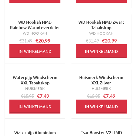
WD Hookah HMD
WD Hookah HMD Zwart
-33%
-33%
Rainbow Warmteverdeler
Tabakskop
WD HOOKAH
WD HOOKAH
€20,99
€20,99
€31,49
€31,49
IN WINKELMAND
IN WINKELMAND
Waterpijp Windscherm
Huismerk Windscherm
-53%
-53%
XXL Tabakskop
XXL Zilver
HUISMERK
HUISMERK
€7,49
€7,49
€15,95
€15,95
IN WINKELMAND
IN WINKELMAND
Waterpijp Aluminium
Tsar Booster V2 HMD
-19%