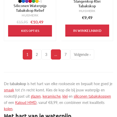
Slangenkop Klei
-34%
+1
Siliconen Waterpijp
Tabakskop
Tabakskop Relief
HUISMERK
HUISMERK
€9,49
€10,49
€15,95
IN WINKELMAND
KIES OPTIES
1
2
3
…
7
Volgende ›
De
tabakskop
is het hart van elke rooksessie en bepaalt hoe goed je
smaak
tot z'n recht komt. Kies de kop die bij jouw waterpijp en
rookstijl past uit
glazen
,
keramische
,
klei
en
siliconen tabakskoppen
of een
Kaloud HMD
, vanaf €8,99, en combineer met kwaliteits
kolen
.
Het hart van je waterpijp