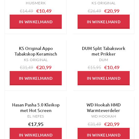
HUISMERK
KS ORIGINAL
€10,49
€20,99
€14,49
€26,49
IN WINKELMAND
IN WINKELMAND
KS Original Appo
DUM Split Tabaksvork
-33%
-34%
Tabakskop Keramisch
met Prikker
KS ORIGINAL
DUM
€20,99
€10,49
€31,49
€15,95
IN WINKELMAND
IN WINKELMAND
Hasan Pasha 5.0 Kleikop
WD Hookah HMD
-33%
met Hot Screen
Warmteverdeler
EL NEFES
WD HOOKAH
€17,95
€20,99
€31,49
IN WINKELMAND
IN WINKELMAND