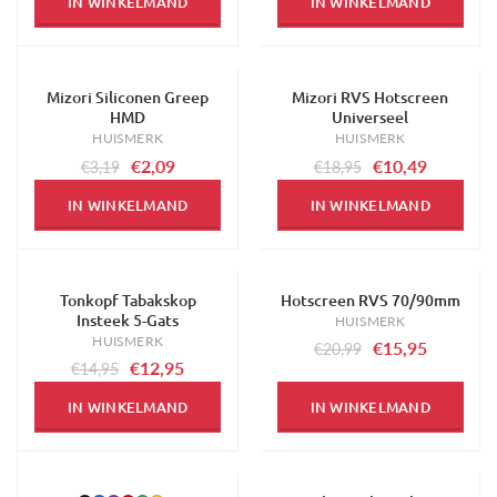
IN WINKELMAND
IN WINKELMAND
Mizori Siliconen Greep
Mizori RVS Hotscreen
-34%
-45%
HMD
Universeel
HUISMERK
HUISMERK
€2,09
€10,49
€3,19
€18,95
IN WINKELMAND
IN WINKELMAND
Tonkopf Tabakskop
Hotscreen RVS 70/90mm
-13%
-24%
Insteek 5-Gats
HUISMERK
HUISMERK
€15,95
€20,99
€12,95
€14,95
IN WINKELMAND
IN WINKELMAND