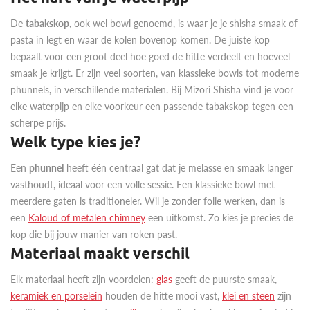
De
tabakskop
, ook wel bowl genoemd, is waar je je shisha smaak of
pasta in legt en waar de kolen bovenop komen. De juiste kop
bepaalt voor een groot deel hoe goed de hitte verdeelt en hoeveel
smaak je krijgt. Er zijn veel soorten, van klassieke bowls tot moderne
phunnels, in verschillende materialen. Bij Mizori Shisha vind je voor
elke waterpijp en elke voorkeur een passende tabakskop tegen een
scherpe prijs.
Welk type kies je?
Een
phunnel
heeft één centraal gat dat je melasse en smaak langer
vasthoudt, ideaal voor een volle sessie. Een klassieke bowl met
meerdere gaten is traditioneler. Wil je zonder folie werken, dan is
een
Kaloud of metalen chimney
een uitkomst. Zo kies je precies de
kop die bij jouw manier van roken past.
Materiaal maakt verschil
Elk materiaal heeft zijn voordelen:
glas
geeft de puurste smaak,
keramiek en porselein
houden de hitte mooi vast,
klei en steen
zijn