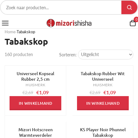
0
Home
›
Tabakskop
Tabakskop
160 producten
Sorteren:
Universeel Kopseal
Tabakskop Rubber Wit
-59%
-59%
Rubber 2,5 cm
Universeel
HUISMERK
HUISMERK
€1,09
€1,09
€2,69
€2,69
IN WINKELMAND
IN WINKELMAND
Mizori Hotscreen
KS Player Noir Phunnel
-28%
-21%
Warmteverdeler
Tabakskop