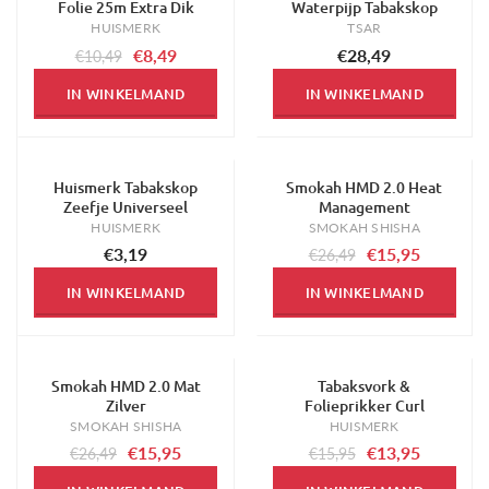
Folie 25m Extra Dik
Waterpijp Tabakskop
HUISMERK
TSAR
€8,49
€28,49
€10,49
IN WINKELMAND
IN WINKELMAND
Huismerk Tabakskop
Smokah HMD 2.0 Heat
-40%
Zeefje Universeel
Management
HUISMERK
SMOKAH SHISHA
€3,19
€15,95
€26,49
IN WINKELMAND
IN WINKELMAND
Smokah HMD 2.0 Mat
Tabaksvork &
-40%
-13%
Zilver
Folieprikker Curl
SMOKAH SHISHA
HUISMERK
€15,95
€13,95
€26,49
€15,95