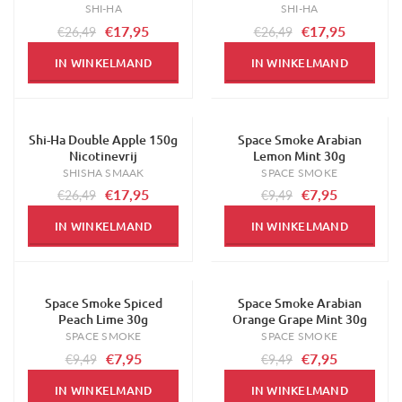
SHI-HA
SHI-HA
€17,95
€17,95
€26,49
€26,49
IN WINKELMAND
IN WINKELMAND
Shi-Ha Double Apple 150g
Space Smoke Arabian
-32%
-16%
Nicotinevrij
Lemon Mint 30g
SHISHA SMAAK
SPACE SMOKE
€17,95
€7,95
€26,49
€9,49
IN WINKELMAND
IN WINKELMAND
Space Smoke Spiced
Space Smoke Arabian
-16%
-16%
Peach Lime 30g
Orange Grape Mint 30g
SPACE SMOKE
SPACE SMOKE
€7,95
€7,95
€9,49
€9,49
IN WINKELMAND
IN WINKELMAND