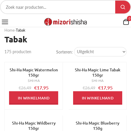
0
Home
›
Tabak
Tabak
175 producten
Sorteren:
Shi-Ha Magic Watermelon
Shi-Ha Magic Lime Tabak
-32%
-32%
150gr
150gr
SHI-HA
SHI-HA
€17,95
€17,95
€26,49
€26,49
IN WINKELMAND
IN WINKELMAND
Shi-Ha Magic Wildberry
Shi-Ha Magic Blueberry
-32%
-32%
150gr
150g