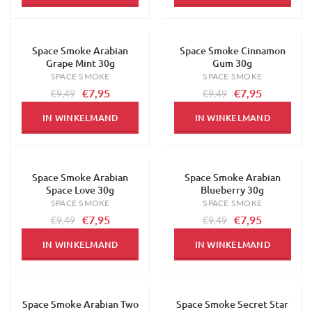
Space Smoke Arabian
Space Smoke Cinnamon
-16%
-16%
Grape Mint 30g
Gum 30g
SPACE SMOKE
SPACE SMOKE
€7,95
€7,95
€9,49
€9,49
IN WINKELMAND
IN WINKELMAND
Space Smoke Arabian
Space Smoke Arabian
-16%
-16%
Space Love 30g
Blueberry 30g
SPACE SMOKE
SPACE SMOKE
€7,95
€7,95
€9,49
€9,49
IN WINKELMAND
IN WINKELMAND
Space Smoke Arabian Two
Space Smoke Secret Star
-16%
-16%