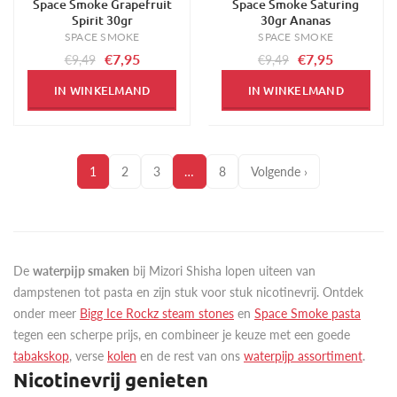
Space Smoke Grapefruit
Space Smoke Saturing
-16%
-16%
Spirit 30gr
30gr Ananas
SPACE SMOKE
SPACE SMOKE
€7,95
€7,95
€9,49
€9,49
IN WINKELMAND
IN WINKELMAND
1
2
3
…
8
Volgende ›
De
waterpijp smaken
bij Mizori Shisha lopen uiteen van
dampstenen tot pasta en zijn stuk voor stuk nicotinevrij. Ontdek
onder meer
Bigg Ice Rockz steam stones
en
Space Smoke pasta
tegen een scherpe prijs, en combineer je keuze met een goede
tabakskop
, verse
kolen
en de rest van ons
waterpijp assortiment
.
Nicotinevrij genieten