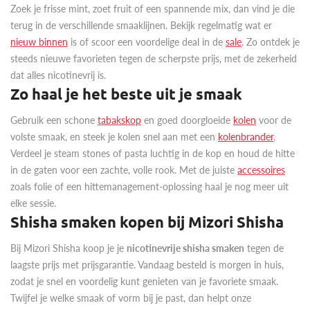
Zoek je frisse mint, zoet fruit of een spannende mix, dan vind je die
terug in de verschillende smaaklijnen. Bekijk regelmatig wat er
nieuw binnen
is of scoor een voordelige deal in de
sale
. Zo ontdek je
steeds nieuwe favorieten tegen de scherpste prijs, met de zekerheid
dat alles nicotinevrij is.
Zo haal je het beste uit je smaak
Gebruik een schone
tabakskop
en goed doorgloeide
kolen
voor de
volste smaak, en steek je kolen snel aan met een
kolenbrander
.
Verdeel je steam stones of pasta luchtig in de kop en houd de hitte
in de gaten voor een zachte, volle rook. Met de juiste
accessoires
zoals folie of een hittemanagement-oplossing haal je nog meer uit
elke sessie.
Shisha smaken kopen bij Mizori Shisha
Bij Mizori Shisha koop je je
nicotinevrije shisha smaken
tegen de
laagste prijs met prijsgarantie. Vandaag besteld is morgen in huis,
zodat je snel en voordelig kunt genieten van je favoriete smaak.
Twijfel je welke smaak of vorm bij je past, dan helpt onze