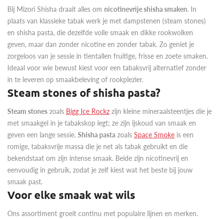
Bij Mizori Shisha draait alles om
nicotinevrije shisha smaken
. In
plaats van klassieke tabak werk je met dampstenen (steam stones)
en shisha pasta, die dezelfde volle smaak en dikke rookwolken
geven, maar dan zonder nicotine en zonder tabak. Zo geniet je
zorgeloos van je sessie in tientallen fruitige, frisse en zoete smaken.
Ideaal voor wie bewust kiest voor een tabaksvrij alternatief zonder
in te leveren op smaakbeleving of rookplezier.
Steam stones of shisha pasta?
Steam stones
zoals
Bigg Ice Rockz
zijn kleine mineraalsteentjes die je
met smaakgel in je tabakskop legt; ze zijn ijskoud van smaak en
geven een lange sessie.
Shisha pasta
zoals
Space Smoke
is een
romige, tabaksvrije massa die je net als tabak gebruikt en die
bekendstaat om zijn intense smaak. Beide zijn nicotinevrij en
eenvoudig in gebruik, zodat je zelf kiest wat het beste bij jouw
smaak past.
Voor elke smaak wat wils
Ons assortiment groeit continu met populaire lijnen en merken.