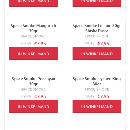
IN WINKELMAND
IN WINKELMAND
Space Smoke Mangorich
Space Smoke LeLime 30gr
-16%
-16%
30gr
Shisha Pasta
SPACE SMOKE
SPACE SMOKE
€7,95
€7,95
€9,49
€9,49
IN WINKELMAND
IN WINKELMAND
Space Smoke Peachyan
Space Smoke Lychee King
-16%
-16%
30gr
30gr
SPACE SMOKE
SPACE SMOKE
€7,95
€7,95
€9,49
€9,49
IN WINKELMAND
IN WINKELMAND