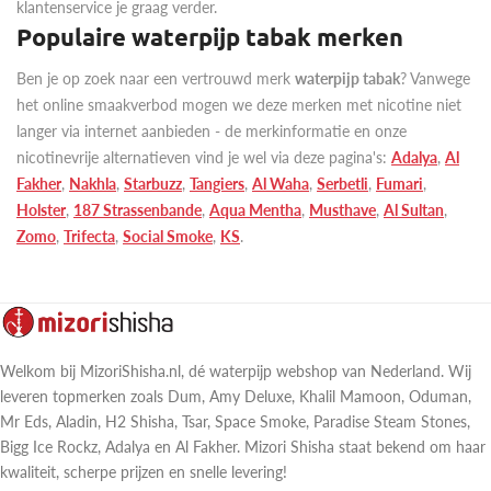
klantenservice je graag verder.
Populaire waterpijp tabak merken
Ben je op zoek naar een vertrouwd merk
waterpijp tabak
? Vanwege
het online smaakverbod mogen we deze merken met nicotine niet
langer via internet aanbieden - de merkinformatie en onze
nicotinevrije alternatieven vind je wel via deze pagina's:
Adalya
,
Al
Fakher
,
Nakhla
,
Starbuzz
,
Tangiers
,
Al Waha
,
Serbetli
,
Fumari
,
Holster
,
187 Strassenbande
,
Aqua Mentha
,
Musthave
,
Al Sultan
,
Zomo
,
Trifecta
,
Social Smoke
,
KS
.
Welkom bij MizoriShisha.nl, dé waterpijp webshop van Nederland. Wij
leveren topmerken zoals Dum, Amy Deluxe, Khalil Mamoon, Oduman,
Mr Eds, Aladin, H2 Shisha, Tsar, Space Smoke, Paradise Steam Stones,
Bigg Ice Rockz, Adalya en Al Fakher. Mizori Shisha staat bekend om haar
kwaliteit, scherpe prijzen en snelle levering!