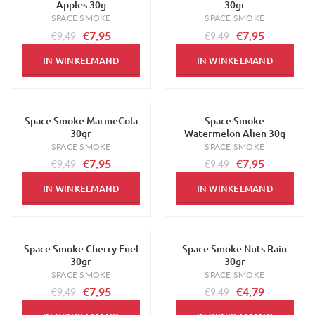
Apples 30g
30gr
SPACE SMOKE
SPACE SMOKE
€7,95
€7,95
€9,49
€9,49
IN WINKELMAND
IN WINKELMAND
Space Smoke MarmeCola
Space Smoke
-16%
-16%
30gr
Watermelon Alien 30g
SPACE SMOKE
SPACE SMOKE
€7,95
€7,95
€9,49
€9,49
IN WINKELMAND
IN WINKELMAND
Space Smoke Cherry Fuel
Space Smoke Nuts Rain
-16%
-50%
30gr
30gr
SPACE SMOKE
SPACE SMOKE
€7,95
€4,79
€9,49
€9,49