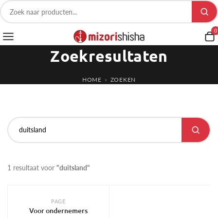
0
Zoekresultaten
HOME
»
ZOEKEN
1 resultaat voor
"duitsland"
PAGE
Voor ondernemers