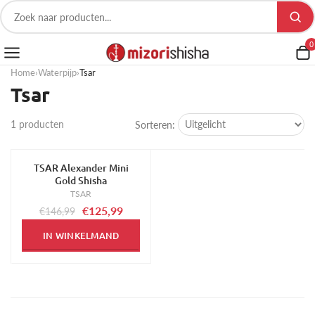
0
Home
›
Waterpijp
›
Tsar
Tsar
1 producten
Sorteren:
TSAR Alexander Mini
-14%
Gold Shisha
TSAR
€125,99
€146,99
IN WINKELMAND