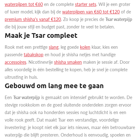
waterpijpen tot €60
en de complete
starter sets
. Wil je een groter
of luxer model, kijk dan bij de
waterpijpen van €60 tot €120
of de
premium shisha's vanaf €120
. Zo koop je precies de
Tsar waterpijp
die bij jouw stijl en budget past, zonder te veel te betalen.
Maak je Tsar compleet
Rook met een prettige
slang
, leg goede
kolen
klaar, kies een
passende
tabakskop
en houd je shisha netjes met handige
accessoires
. Nicotinevrije
shisha smaken
maken je sessie af. Door
alles voordelig in één bestelling te kopen, heb je snel je complete
uitrusting in huis.
Gebouwd om lang mee te gaan
Een
Tsar waterpijp
is gemaakt om intensief gebruikt te worden. De
stevige rookkolom en de goed sluitende onderdelen zorgen ervoor
dat je shisha ook na honderden sessies nog luchtdicht is en een
volle rook geeft. Dat maakt Tsar een verstandige, voordelige
investering: je koopt niet elk jaar iets nieuws, maar één betrouwbare
waterpijp die blijft presteren. Onderhoud is eenvoudig, spoelen en