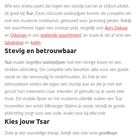
Wie een shisha zoekt die tegen een stootje kan en er stijlvol uitziet,
zit goed bij
Tsar
. Deze robuuste waterpijpen komen als complete set
met een moderne rookkamer, gebouwd voor jarenlang plezier. Bekijk
het assortiment tegen een scherpe prijs, vergelijk met
Amy Deluxe
en
Oduman
in ons
waterpijp assortiment
, en maak je set af met een
tabakskop
en
kolen
.
Stevig en betrouwbaar
Tsar
maakt degelijke
waterpijpen
met een stevige bouw en een
strakke uitstraling. De complete sets bevatten alles voor een goede
sessie en zijn eenvoudig te onderhouden. Zo heb je een
betrouwbare shisha die tegen een stootje kan en die je met een
gerust hart meeneemt naar vrienden of gebruikt op je vaste plek
thuis. De strakke lijnen en het moderne uiterlijk maken een Tsar
bovendien een echte blikvanger tijdens je sessie, terwijl de goede
afdichting zorgt voor een volle, koele rook bij elke trek.
Kies jouw Tsar
Zoek je een voordelige instap, bekijk dan ook onze
goedkope