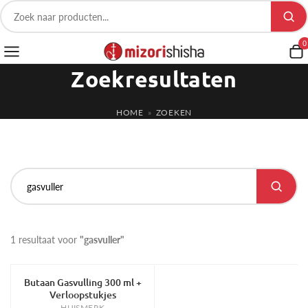
0
Zoekresultaten
HOME
»
ZOEKEN
1 resultaat voor
"gasvuller"
Butaan Gasvulling 300 ml +
-25%
Verloopstukjes
HUISMERK