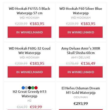
WD Hookah F61SS-5 Black
WD Hookah F60 Silver Blue
-12%
-12%
Waterpijp 57 cm
Waterpijp
WD HOOKAH
WD HOOKAH
€183,95
€183,95
€209,99
€209,99
IN WINKELMAND
IN WINKELMAND
WD Hookah F60G-32 Goud
Amy Deluxe Amir's 300R
-12%
-24%
Wit Waterpijp
Skull Shisha 60cm
WD HOOKAH
AMY DELUXE
€183,95
€136,49
€209,99
€178,49
IN WINKELMAND
IN WINKELMAND
El Nefes Oduman Dream
-8%
H2 Great Greedy H13
M1 Gold Waterpijp
Waterpijp
ODUMAN
H2
€293,99
€59,99
€64,99