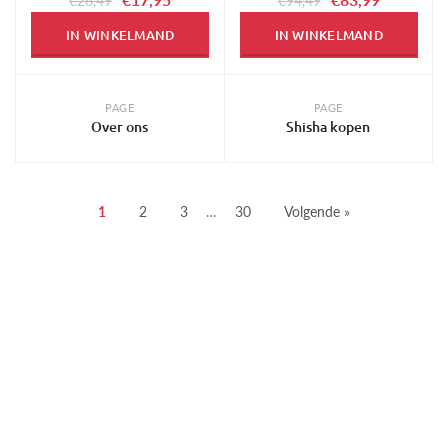
€26,49
€94,49
IN WINKELMAND
IN WINKELMAND
PAGE
PAGE
Over ons
Shisha kopen
1
2
3
…
30
Volgende »