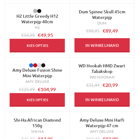
Dum Spinne Skull 45cm
-9%
-10%
H2 Little Greedy H12
Waterpijp
Waterpijp 40cm
DUM
H2
€89,49
€98,95
€49,95
€54,99
IN WINKELMAND
KIES OPTIES
WD Hookah HMD Zwart
-17%
-33%
Amy Deluxe Fusion Shine
Tabakskop
Mini Waterpijp
WD HOOKAH
AMY DELUXE
€20,99
€31,49
€104,99
€125,99
IN WINKELMAND
KIES OPTIES
Shi-Ha African Diamond
Amy Deluxe Mini Harfi
-32%
-11%
150g
Waterpijp 47 cm
SHI-HA
AMY DELUXE
€17,95
€83,99