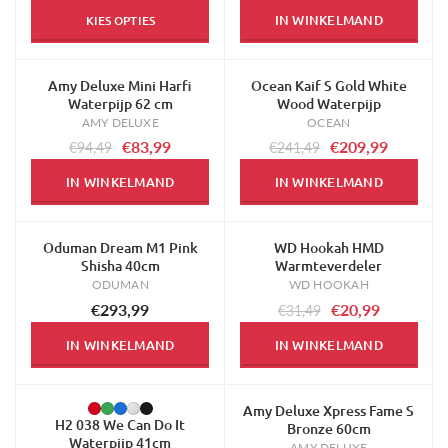
IN WINKELMAND
KIES OPTIES
Amy Deluxe Mini Harfi
Ocean Kaif S Gold White
-11%
-13%
Waterpijp 62 cm
Wood Waterpijp
AMY DELUXE
OCEAN
€83,99
€209,99
€94,49
€241,49
IN WINKELMAND
IN WINKELMAND
Oduman Dream M1 Pink
WD Hookah HMD
-33%
Shisha 40cm
Warmteverdeler
ODUMAN
WD HOOKAH
€293,99
€20,99
€31,49
IN WINKELMAND
IN WINKELMAND
Amy Deluxe Xpress Fame S
-20%
-13%
H2 038 We Can Do It
Bronze 60cm
Waterpijp 41cm
AMY DELUXE