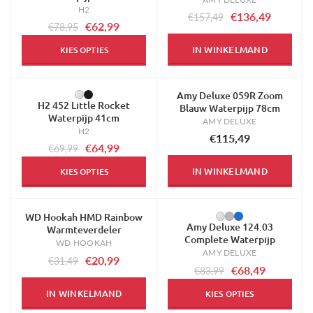
H2
€136,49
€157,49
€62,99
€78,95
IN WINKELMAND
KIES OPTIES
Amy Deluxe 059R Zoom
-7%
H2 452 Little Rocket
Blauw Waterpijp 78cm
Waterpijp 41cm
AMY DELUXE
H2
€115,49
€64,99
€69,99
IN WINKELMAND
KIES OPTIES
WD Hookah HMD Rainbow
-33%
-18%
Amy Deluxe 124.03
Warmteverdeler
Complete Waterpijp
WD HOOKAH
AMY DELUXE
€20,99
€31,49
€68,49
€83,99
IN WINKELMAND
KIES OPTIES