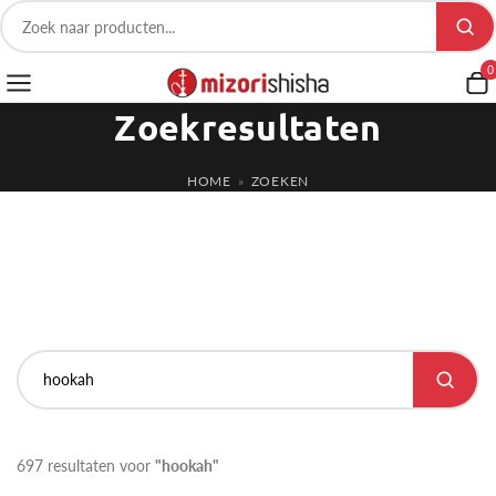
0
Zoekresultaten
HOME
»
ZOEKEN
697 resultaten voor
"hookah"