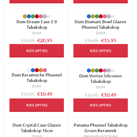
-33%
-40%
+1
+1
Dum Dream Case 2.0
Dum Diamant Bowl Glazen
Tabakskop
Phunnel Tabakskop
DUM
DUM
€20,95
€15,95
€31,49
€26,49
KIES OPTIES
KIES OPTIES
-25%
-34%
+1
Dum Keramische Phunnel
Dum Vortex Siliconen
Tabakskop
Tabakskop
DUM
DUM
€10,49
€13,95
€10,49
€15,95
KIES OPTIES
KIES OPTIES
Dum Crystal Case Glazen
Panama Phunnel Tabakskop
-28%
-21%
Tabakskop 16cm
Groen Keramiek
DUM
PANAMA HOOKAH