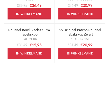
€26,49
€20,99
€36,95
€26,49
IN WINKELMAND
IN WINKELMAND
Phunnel Bowl Black-Yellow
KS Original Patron Phunnel
-49%
-33%
Tabakskop
Tabakskop Zwart
HUISMERK
KS ORIGINAL
€15,95
€20,99
€31,49
€31,49
IN WINKELMAND
IN WINKELMAND