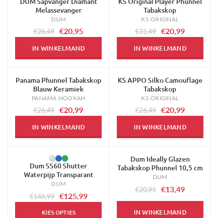
DUM Sapvanger Diamant
KS Original Player Phunnel
-21%
-33%
Melassevanger
Tabakskop
DUM
KS ORIGINAL
€20,95
€20,99
€26,49
€31,49
IN WINKELMAND
IN WINKELMAND
Panama Phunnel Tabakskop
KS APPO Silko Camouflage
-21%
-21%
Blauw Keramiek
Tabakskop
PANAMA HOOKAH
KS ORIGINAL
€20,99
€20,99
€26,49
€26,49
IN WINKELMAND
IN WINKELMAND
Dum Ideally Glazen
-14%
-36%
Dum SS60 Shutter
Tabakskop Phunnel 10,5 cm
Waterpijp Transparant
DUM
DUM
€13,49
€20,95
€125,99
€146,99
IN WINKELMAND
KIES OPTIES