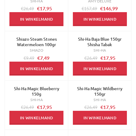
SHI-HA
AMY DELUXE
€17,95
€146,99
€26,49
€157,49
IN WINKELMAND
IN WINKELMAND
Shiazo Steam Stones
Shi-Ha Baja Blue 150gr
-21%
-32%
Watermeloen 100gr
Shisha Tabak
SHIAZO
SHI-HA
€7,49
€17,95
€9,49
€26,49
IN WINKELMAND
IN WINKELMAND
Shi-Ha Magic Blueberry
Shi-Ha Magic Wildberry
-32%
-32%
150g
150gr
SHI-HA
SHI-HA
€17,95
€17,95
€26,49
€26,49
IN WINKELMAND
IN WINKELMAND