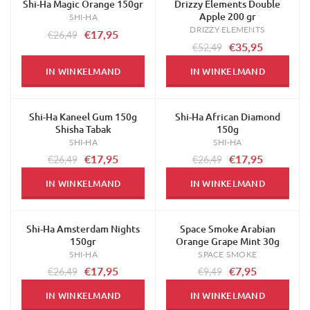
Shi-Ha Magic Orange 150gr
Drizzy Elements Double
-32%
-32%
Apple 200 gr
SHI-HA
DRIZZY ELEMENTS
€17,95
€26,49
€35,95
€52,49
IN WINKELMAND
IN WINKELMAND
Shi-Ha Kaneel Gum 150g
Shi-Ha African Diamond
-32%
-32%
Shisha Tabak
150g
SHI-HA
SHI-HA
€17,95
€17,95
€26,49
€26,49
IN WINKELMAND
IN WINKELMAND
Shi-Ha Amsterdam Nights
Space Smoke Arabian
-32%
-16%
150gr
Orange Grape Mint 30g
SHI-HA
SPACE SMOKE
€17,95
€7,95
€26,49
€9,49
IN WINKELMAND
IN WINKELMAND