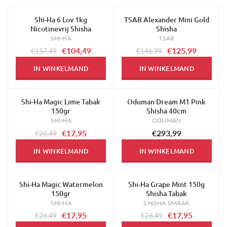
Shi-Ha 6 Lov 1kg
TSAR Alexander Mini Gold
-34%
-14%
Nicotinevrij Shisha
Shisha
SHI-HA
TSAR
€104,49
€125,99
€157,49
€146,99
IN WINKELMAND
IN WINKELMAND
Shi-Ha Magic Lime Tabak
Oduman Dream M1 Pink
-32%
150gr
Shisha 40cm
SHI-HA
ODUMAN
€17,95
€293,99
€26,49
IN WINKELMAND
IN WINKELMAND
Shi-Ha Magic Watermelon
Shi-Ha Grape Mint 150g
-32%
-32%
150gr
Shisha Tabak
SHI-HA
SHISHA SMAAK
€17,95
€17,95
€26,49
€26,49