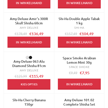
IN WINKELMAND
IN WINKELMAND
Amy Deluxe Amir's 300R
Shi-Ha Double Apple Tabak
-24%
-34%
Skull Shisha 60cm
1 kg
AMY DELUXE
SHI-HA
€136,49
€104,49
€178,49
€157,49
IN WINKELMAND
IN WINKELMAND
Space Smoke Arabian
-8%
-16%
Amy Deluxe 063 Alu
Lemon Mint 30g
Diamond Shisha 81cm
SPACE SMOKE
AMY DELUXE
€7,95
€9,49
€115,49
€125,99
IN WINKELMAND
KIES OPTIES
Shi-Ha Cherry Banana
Amy Deluxe 101.02
-32%
-7%
150gr
Complete Shisha Set