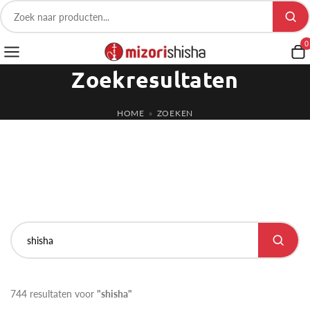
0
Zoekresultaten
HOME
»
ZOEKEN
744 resultaten voor
"shisha"