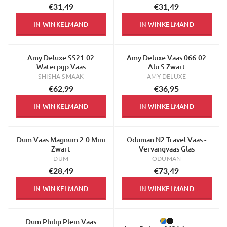
€31,49
€31,49
IN WINKELMAND
IN WINKELMAND
Amy Deluxe SS21.02
Amy Deluxe Vaas 066.02
Waterpijp Vaas
Alu S Zwart
SHISHA SMAAK
AMY DELUXE
€62,99
€36,95
IN WINKELMAND
IN WINKELMAND
Dum Vaas Magnum 2.0 Mini
Oduman N2 Travel Vaas -
Zwart
Vervangvaas Glas
DUM
ODUMAN
€28,49
€73,49
IN WINKELMAND
IN WINKELMAND
Dum Philip Plein Vaas