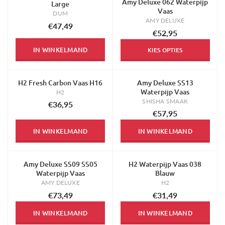
Amy Deluxe 062 Waterpijp
Large
Vaas
DUM
AMY DELUXE
€47,49
€52,95
IN WINKELMAND
KIES OPTIES
H2 Fresh Carbon Vaas H16
Amy Deluxe SS13
Waterpijp Vaas
H2
SHISHA SMAAK
€36,95
€57,95
IN WINKELMAND
IN WINKELMAND
Amy Deluxe SS09 SS05
H2 Waterpijp Vaas 038
Waterpijp Vaas
Blauw
AMY DELUXE
H2
€73,49
€31,49
IN WINKELMAND
IN WINKELMAND