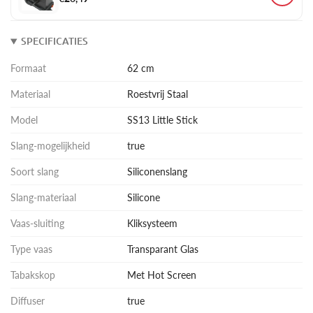
SPECIFICATIES
Formaat
62 cm
Materiaal
Roestvrij Staal
Model
SS13 Little Stick
Slang-mogelijkheid
true
Soort slang
Siliconenslang
Slang-materiaal
Silicone
Vaas-sluiting
Kliksysteem
Type vaas
Transparant Glas
Tabakskop
Met Hot Screen
Diffuser
true