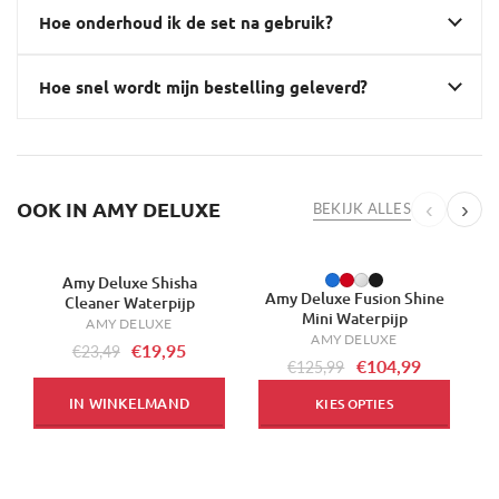
Hoe onderhoud ik de set na gebruik?
Hoe snel wordt mijn bestelling geleverd?
OOK IN AMY DELUXE
‹
›
BEKIJK ALLES
Amy Deluxe Shisha
-15%
-17%
-
Amy Deluxe Fusion Shine
Cleaner Waterpijp
Mini Waterpijp
AMY DELUXE
AMY DELUXE
€19,95
€23,49
€104,99
€125,99
IN WINKELMAND
KIES OPTIES