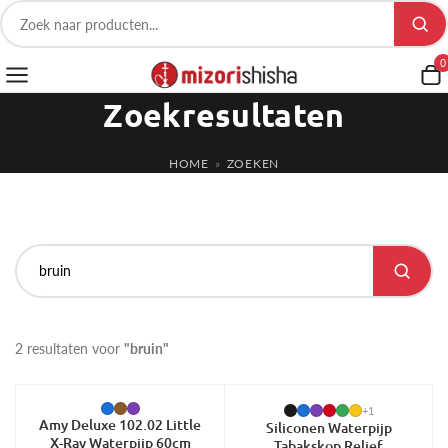
0
Zoekresultaten
HOME
»
ZOEKEN
2 resultaten voor
"bruin"
-7%
-34%
+1
Amy Deluxe 102.02 Little
Siliconen Waterpijp
X-Ray Waterpijp 60cm
Tabakskop Relief