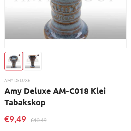
AMY DELUXE
Amy Deluxe AM-C018 Klei
Tabakskop
€9,49
€10,49