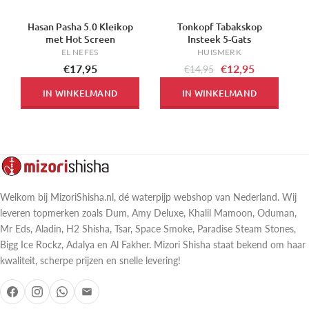
Hasan Pasha 5.0 Kleikop
Tonkopf Tabakskop
-13%
-
met Hot Screen
Insteek 5-Gats
EL NEFES
HUISMERK
€17,95
€12,95
€14,95
IN WINKELMAND
IN WINKELMAND
Welkom bij MizoriShisha.nl, dé waterpijp webshop van Nederland. Wij
leveren topmerken zoals Dum, Amy Deluxe, Khalil Mamoon, Oduman,
Mr Eds, Aladin, H2 Shisha, Tsar, Space Smoke, Paradise Steam Stones,
Bigg Ice Rockz, Adalya en Al Fakher. Mizori Shisha staat bekend om haar
kwaliteit, scherpe prijzen en snelle levering!