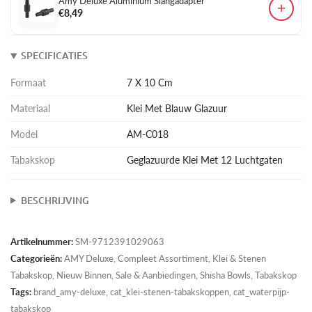
Amy Deluxe Aluminium Slangadapter
+
€8,49
SPECIFICATIES
Formaat
7 X 10 Cm
Materiaal
Klei Met Blauw Glazuur
Model
AM-C018
Tabakskop
Geglazuurde Klei Met 12 Luchtgaten
BESCHRIJVING
Artikelnummer:
SM-9712391029063
Categorieën:
AMY Deluxe
,
Compleet Assortiment
,
Klei & Stenen
Tabakskop
,
Nieuw Binnen
,
Sale & Aanbiedingen
,
Shisha Bowls
,
Tabakskop
Tags:
brand_amy-deluxe, cat_klei-stenen-tabakskoppen, cat_waterpijp-
tabakskop