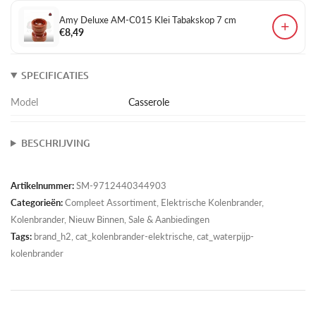
Amy Deluxe AM-C015 Klei Tabakskop 7 cm
+
€8,49
SPECIFICATIES
Model
Casserole
BESCHRIJVING
Artikelnummer:
SM-9712440344903
Categorieën:
Compleet Assortiment
,
Elektrische Kolenbrander
,
Kolenbrander
,
Nieuw Binnen
,
Sale & Aanbiedingen
Tags:
brand_h2, cat_kolenbrander-elektrische, cat_waterpijp-
kolenbrander