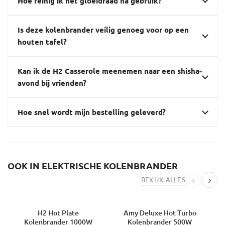
Hoe reinig ik het gloeidraad na gebruik?
Is deze kolenbrander veilig genoeg voor op een
houten tafel?
Kan ik de H2 Casserole meenemen naar een shisha-
avond bij vrienden?
Hoe snel wordt mijn bestelling geleverd?
OOK IN ELEKTRISCHE KOLENBRANDER
‹
›
BEKIJK ALLES
H2 Hot Plate
Amy Deluxe Hot Turbo
-27%
-24%
Kolenbrander 1000W
Kolenbrander 500W