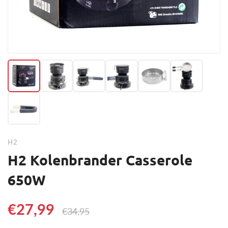
H2
H2 Kolenbrander Casserole
650W
€27,99
€34,95