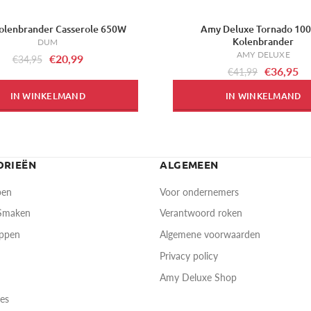
lenbrander Casserole 650W
Amy Deluxe Tornado 10
-12%
Kolenbrander
DUM
AMY DELUXE
€20,99
€34,95
€36,95
€41,99
IN WINKELMAND
IN WINKELMAND
ORIEËN
ALGEMEEN
pen
Voor ondernemers
 Smaken
Verantwoord roken
oppen
Algemene voorwaarden
Privacy policy
Amy Deluxe Shop
res