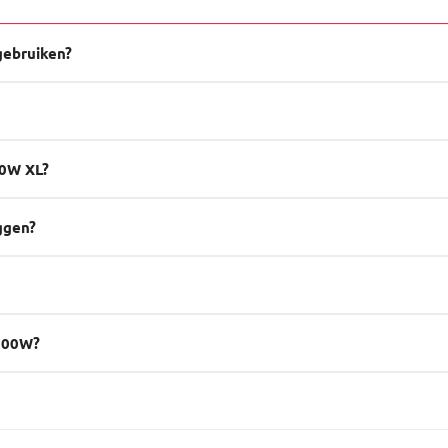
gebruiken?
?
00W XL?
ggen?
1500W?