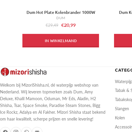
Dum Hot Plate Kolenbrander 1000W
Dum Ko
-29%
-40%
DUM
€20,99
€29,49
IN WINKELMAND
CATEG
Waterpij
Welkom bij MizoriShisha.nl, dé waterpijp webshop van
Tabak &
Nederland. Wij leveren topmerken zoals Dum, Amy
Deluxe, Khalil Mamoon, Oduman, Mr Eds, Aladin, H2
Tabaksk
Shisha, Tsar, Space Smoke, Paradise Steam Stones, Bigg
Slangen
Ice Rockz, Adalya en Al Fakher. Mizori Shisha staat bekend
Kolen
om haar kwaliteit, scherpe prijzen en snelle levering!
Accessoi