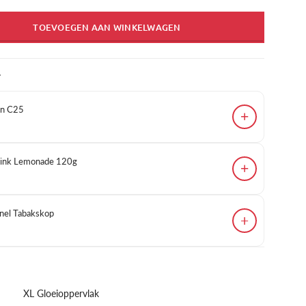
TOEVOEGEN AAN WINKELWAGEN
T
en C25
+
 Pink Lemonade 120g
+
el Tabakskop
+
XL Gloeioppervlak