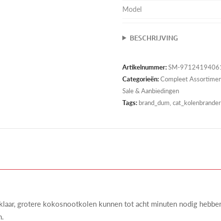
Model
BESCHRIJVING
Artikelnummer:
SM-9712419406
Categorieën:
Compleet Assortime
Sale & Aanbiedingen
Tags:
brand_dum, cat_kolenbrander-
 klaar, grotere kokosnootkolen kunnen tot acht minuten nodig hebbe
n.