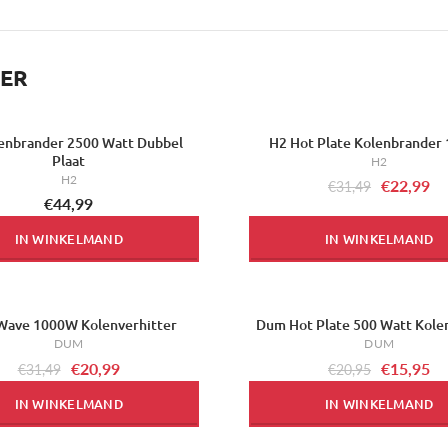
DER
enbrander 2500 Watt Dubbel
H2 Hot Plate Kolenbrander
-27%
Plaat
H2
H2
€22,99
€31,49
€44,99
IN WINKELMAND
IN WINKELMAND
ave 1000W Kolenverhitter
Dum Hot Plate 500 Watt Kole
-24%
DUM
DUM
€20,99
€15,95
€31,49
€20,95
IN WINKELMAND
IN WINKELMAND