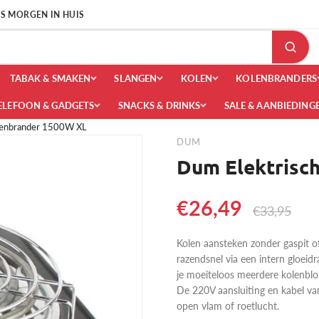
 IS MORGEN IN HUIS
TABAK & SMAKEN
SLANGEN
KOLEN
KOLENBRANDERS
ELEFOON & GADGETS
SNACKS & DRINKS
SALE & AANBIEDING
lenbrander 1500W XL
DUM
Dum Elektrisc
€26,49
€33,95
Kolen aansteken zonder gaspit o
razendsnel via een intern gloei
je moeiteloos meerdere kolenblok
De 220V aansluiting en kabel va
open vlam of roetlucht.