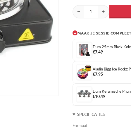
−
+
+
MAAK JE SESSIE COMPLEE
Dum 25mm Black Kol
€7,49
Aladin Bigg Ice Rockz
€7,95
Dum Keramische Phunn
€10,49
SPECIFICATIES
Formaat