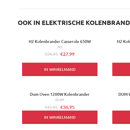
OOK IN ELEKTRISCHE KOLENBRAN
H2 Kolenbrander Casserole 650W
H2 Kol
-20%
H2
€27,99
€34,95
IN WINKELMAND
Dum Oven 1200W Kolenbrander
DUM W
-12%
-33%
DUM
€36,95
€41,95
IN WINKELMAND