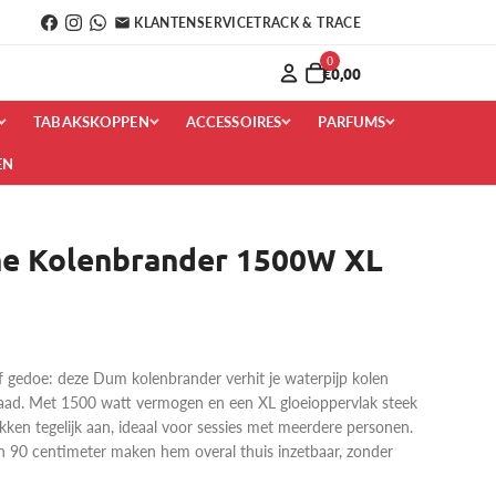
KLANTENSERVICE
TRACK & TRACE
0
€0,00
TABAKSKOPPEN
ACCESSOIRES
PARFUMS
EN
he Kolenbrander 1500W XL
f gedoe: deze Dum kolenbrander verhit je waterpijp kolen
draad. Met 1500 watt vermogen en een XL gloeioppervlak steek
ken tegelijk aan, ideaal voor sessies met meerdere personen.
n 90 centimeter maken hem overal thuis inzetbaar, zonder