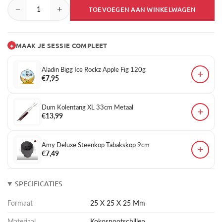
−
+
TOEVOEGEN AAN WINKELWAGEN
+
MAAK JE SESSIE COMPLEET
Aladin Bigg Ice Rockz Apple Fig 120g
+
€7,95
Dum Kolentang XL 33cm Metaal
+
€13,99
Amy Deluxe Steenkop Tabakskop 9cm
+
€7,49
SPECIFICATIES
Formaat
25 X 25 X 25 Mm
Materiaal
Kokosnootschillen