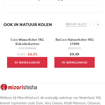
OOK IN NATUUR KOLEN
‹
›
BEKIJK ALLES
Coco Wawa Kolen 1KG
BuCoco Natuurkolen 1KG
-13%
Kokosbriketten
27MM
COCOWAWA
BUCOCO
€6,95
€9,49
€7,95
IN WINKELMAND
IN WINKELMAND
Welkom bij MizoriShisha.nl, dé waterpijp webshop van Nederland. Wij
leveren topmerken zoals Dum, Amy Deluxe, Khalil Mamoon, Oduman,