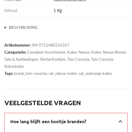
Inhoud
1 Kg
BESCHRIJVING
Artikelnummer:
SM-9712480256327
Categorieën:
Compleet Assortiment
,
Kolen
,
Natuur Kolen
,
Nieuw Binnen
,
Sale & Aanbiedingen
,
Shisha Kooltjes
,
Tom Cococha
,
Tom Cococha
Kokoskolen
Tags:
brand_tom-cococha, cat_natuur-kolen, cat_waterpijp-kolen
VEELGESTELDE VRAGEN
Hoe lang blijft een kooltje branden?