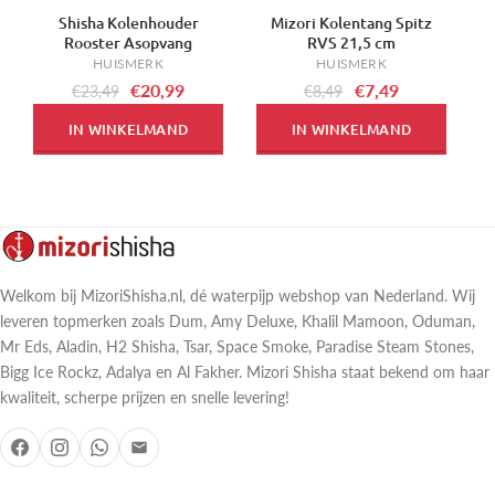
Shisha Kolenhouder
Mizori Kolentang Spitz
-11%
-12%
-
Rooster Asopvang
RVS 21,5 cm
HUISMERK
HUISMERK
€20,99
€7,49
€23,49
€8,49
IN WINKELMAND
IN WINKELMAND
Welkom bij MizoriShisha.nl, dé waterpijp webshop van Nederland. Wij
leveren topmerken zoals Dum, Amy Deluxe, Khalil Mamoon, Oduman,
Mr Eds, Aladin, H2 Shisha, Tsar, Space Smoke, Paradise Steam Stones,
Bigg Ice Rockz, Adalya en Al Fakher. Mizori Shisha staat bekend om haar
kwaliteit, scherpe prijzen en snelle levering!