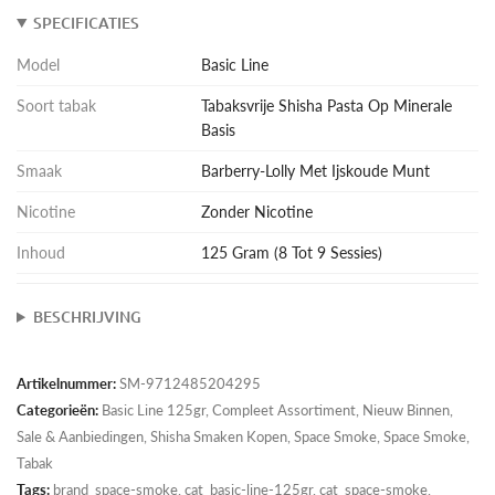
SPECIFICATIES
Model
Basic Line
Soort tabak
Tabaksvrije Shisha Pasta Op Minerale
Basis
Smaak
Barberry-Lolly Met Ijskoude Munt
Nicotine
Zonder Nicotine
Inhoud
125 Gram (8 Tot 9 Sessies)
BESCHRIJVING
Artikelnummer:
SM-9712485204295
Categorieën:
Basic Line 125gr
,
Compleet Assortiment
,
Nieuw Binnen
,
Sale & Aanbiedingen
,
Shisha Smaken Kopen
,
Space Smoke
,
Space Smoke
,
Tabak
Tags:
brand_space-smoke, cat_basic-line-125gr, cat_space-smoke,