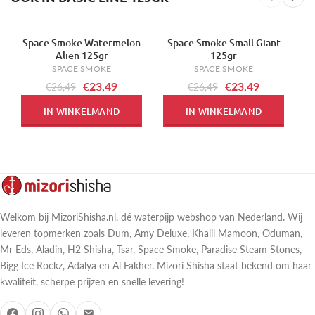
Space Smoke Watermelon
Space Smoke Small Giant
-11%
-11%
-
Alien 125gr
125gr
SPACE SMOKE
SPACE SMOKE
€23,49
€23,49
€26,49
€26,49
IN WINKELMAND
IN WINKELMAND
Welkom bij MizoriShisha.nl, dé waterpijp webshop van Nederland. Wij
leveren topmerken zoals Dum, Amy Deluxe, Khalil Mamoon, Oduman,
Mr Eds, Aladin, H2 Shisha, Tsar, Space Smoke, Paradise Steam Stones,
Bigg Ice Rockz, Adalya en Al Fakher. Mizori Shisha staat bekend om haar
kwaliteit, scherpe prijzen en snelle levering!