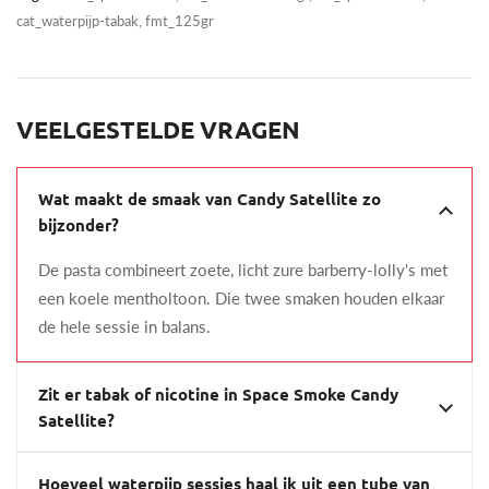
cat_waterpijp-tabak, fmt_125gr
VEELGESTELDE VRAGEN
Wat maakt de smaak van Candy Satellite zo
bijzonder?
De pasta combineert zoete, licht zure barberry-lolly's met
een koele mentholtoon. Die twee smaken houden elkaar
de hele sessie in balans.
Zit er tabak of nicotine in Space Smoke Candy
Satellite?
Hoeveel waterpijp sessies haal ik uit een tube van