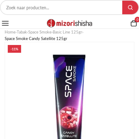
0
Home
›
Tabak
›
Space Smoke
›
Basic Line 125gr
›
Space Smoke Candy Satellite 125gr
-11%