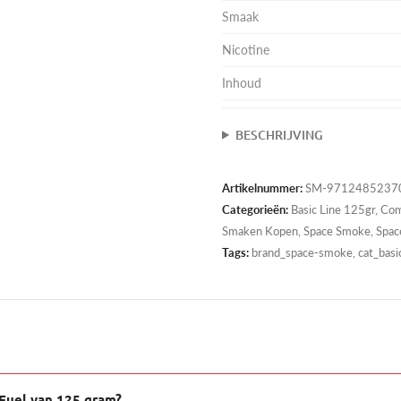
Smaak
Nicotine
Inhoud
BESCHRIJVING
Artikelnummer:
SM-9712485237
Categorieën:
Basic Line 125gr
,
Com
Smaken Kopen
,
Space Smoke
,
Spac
Tags:
brand_space-smoke, cat_basic
 Fuel van 125 gram?