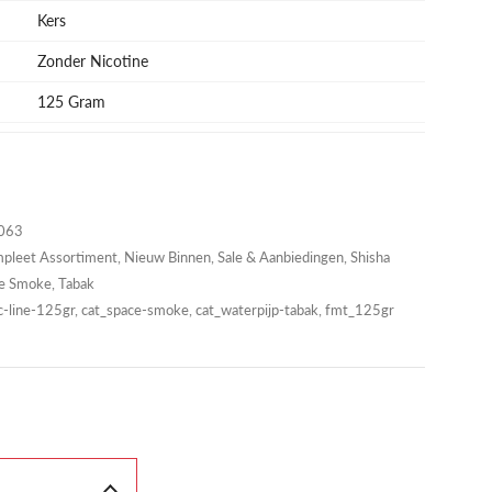
Kers
Zonder Nicotine
125 Gram
063
pleet Assortiment
,
Nieuw Binnen
,
Sale & Aanbiedingen
,
Shisha
e Smoke
,
Tabak
-line-125gr, cat_space-smoke, cat_waterpijp-tabak, fmt_125gr