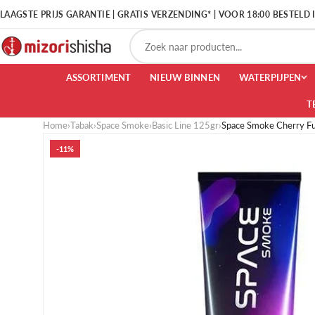
LAAGSTE PRIJS GARANTIE | GRATIS VERZENDING* | VOOR 18:00 BESTELD
ASSORTIMENT
NIEUW BINNEN
WATERPIJPEN
T
Home
›
Tabak
›
Space Smoke
›
Basic Line 125gr
›
Space Smoke Cherry F
-11%