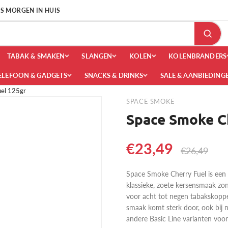
 IS MORGEN IN HUIS
TABAK & SMAKEN
SLANGEN
KOLEN
KOLENBRANDERS
ELEFOON & GADGETS
SNACKS & DRINKS
SALE & AANBIEDING
uel 125gr
SPACE SMOKE
Space Smoke C
€23,49
€26,49
Space Smoke Cherry Fuel is een t
klassieke, zoete kersensmaak zo
voor acht tot negen tabakskoppe
smaak komt sterk door, ook bij 
andere Basic Line varianten voor