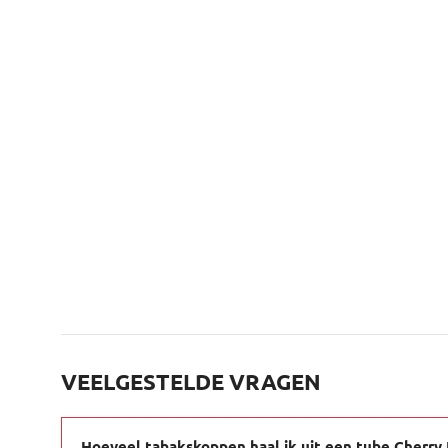
VEELGESTELDE VRAGEN
Hoeveel tabakskoppen haal ik uit een tube Cherry