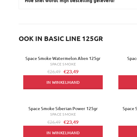
Hoe snel wordt mijn bestelling geleverd?
OOK IN BASIC LINE 125GR
Space Smoke Watermelon Alien 125gr
Spac
-11%
-11%
SPACE SMOKE
€23,49
€26,49
IN WINKELMAND
Space Smoke Siberian Power 125gr
Space 
-11%
-11%
SPACE SMOKE
€23,49
€26,49
IN WINKELMAND