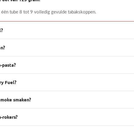
it één tube 8 tot 9 volledig gevulde tabakskoppen.
l?
en?
a-pasta?
ry Fuel?
 Smoke smaken?
a-rokers?