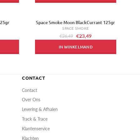
125gr
Space Smoke Moon BlackCurrant 125gr
-11%
SPACE SMOKE
€23,49
€26,49
IN WINKELMAND
CONTACT
Contact
Over Ons
Levering & Afhalen
Track & Trace
Klantenservice
Klachten