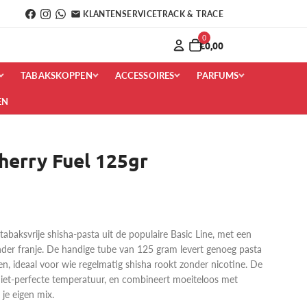
KLANTENSERVICE
TRACK & TRACE
0
€0,00
TABAKSKOPPEN
ACCESSOIRES
PARFUMS
EN
herry Fuel 125gr
abaksvrije shisha-pasta uit de populaire Basic Line, met een
nder franje. De handige tube van 125 gram levert genoeg pasta
n, ideaal voor wie regelmatig shisha rookt zonder nicotine. De
niet-perfecte temperatuur, en combineert moeiteloos met
 je eigen mix.