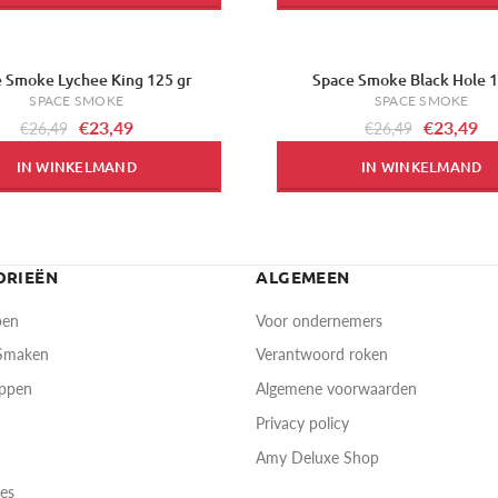
 Smoke Lychee King 125 gr
Space Smoke Black Hole 
-11%
SPACE SMOKE
SPACE SMOKE
€23,49
€23,49
€26,49
€26,49
IN WINKELMAND
IN WINKELMAND
ORIEËN
ALGEMEEN
pen
Voor ondernemers
 Smaken
Verantwoord roken
oppen
Algemene voorwaarden
Privacy policy
Amy Deluxe Shop
res