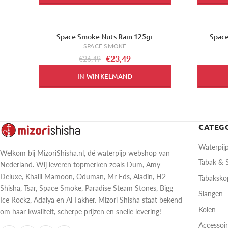
Space Smoke Nuts Rain 125gr
Space
-11%
-11%
SPACE SMOKE
€23,49
€26,49
IN WINKELMAND
CATEG
Waterpij
Welkom bij MizoriShisha.nl, dé waterpijp webshop van
Tabak &
Nederland. Wij leveren topmerken zoals Dum, Amy
Deluxe, Khalil Mamoon, Oduman, Mr Eds, Aladin, H2
Tabaksk
Shisha, Tsar, Space Smoke, Paradise Steam Stones, Bigg
Slangen
Ice Rockz, Adalya en Al Fakher. Mizori Shisha staat bekend
Kolen
om haar kwaliteit, scherpe prijzen en snelle levering!
Accessoi