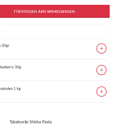
TOEVOEGEN AAN WINKELWAGEN
T
n 30gr
+
lueberry 30g
+
skolen 1 kg
+
Tabaksvrije Shisha-Pasta