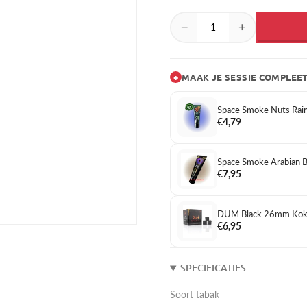
−
+
+
MAAK JE SESSIE COMPLEE
Space Smoke Nuts Rai
€4,79
Space Smoke Arabian B
€7,95
DUM Black 26mm Koko
€6,95
SPECIFICATIES
Soort tabak