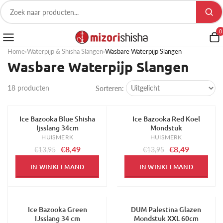
0
Home
›
Waterpijp & Shisha Slangen
›
Wasbare Waterpijp Slangen
Wasbare Waterpijp Slangen
18 producten
Sorteren:
Ice Bazooka Blue Shisha
Ice Bazooka Red Koel
-39%
-39%
Ijsslang 34cm
Mondstuk
HUISMERK
HUISMERK
€8,49
€8,49
€13,95
€13,95
IN WINKELMAND
IN WINKELMAND
Ice Bazooka Green
DUM Palestina Glazen
-39%
-50%
IJsslang 34 cm
Mondstuk XXL 60cm