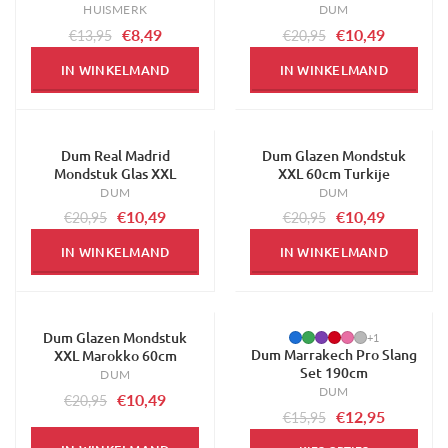
HUISMERK
DUM
€8,49
€10,49
€13,95
€20,95
IN WINKELMAND
IN WINKELMAND
Dum Real Madrid
Dum Glazen Mondstuk
-50%
-50%
Mondstuk Glas XXL
XXL 60cm Turkije
DUM
DUM
€10,49
€10,49
€20,95
€20,95
IN WINKELMAND
IN WINKELMAND
Dum Glazen Mondstuk
-50%
-19%
+1
Dum Marrakech Pro Slang
XXL Marokko 60cm
Set 190cm
DUM
DUM
€10,49
€20,95
€12,95
€15,95