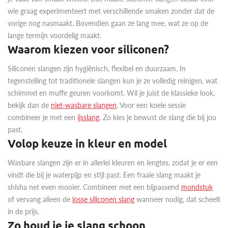
wie graag experimenteert met verschillende smaken zonder dat de
vorige nog nasmaakt. Bovendien gaan ze lang mee, wat ze op de
lange termijn voordelig maakt.
Waarom kiezen voor siliconen?
Siliconen slangen zijn hygiënisch, flexibel en duurzaam. In
tegenstelling tot traditionele slangen kun je ze volledig reinigen, wat
schimmel en muffe geuren voorkomt. Wil je juist de klassieke look,
bekijk dan de
niet-wasbare slangen
. Voor een koele sessie
combineer je met een
ijsslang
. Zo kies je bewust de slang die bij jou
past.
Volop keuze in kleur en model
Wasbare slangen zijn er in allerlei kleuren en lengtes, zodat je er een
vindt die bij je waterpijp en stijl past. Een fraaie slang maakt je
shisha net even mooier. Combineer met een bijpassend
mondstuk
of vervang alleen de
losse siliconen slang
wanneer nodig, dat scheelt
in de prijs.
Zo houd je je slang schoon