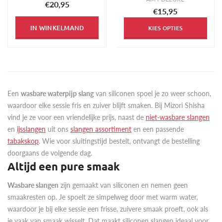
€20,95
€15,95
IN WINKELMAND
KIES OPTIES
Een
wasbare waterpijp slang
van siliconen spoel je zo weer schoon,
waardoor elke sessie fris en zuiver blijft smaken. Bij Mizori Shisha
vind je ze voor een vriendelijke prijs, naast de
niet-wasbare slangen
en
ijsslangen
uit ons
slangen assortiment
en een passende
tabakskop
. Wie voor sluitingstijd bestelt, ontvangt de bestelling
doorgaans de volgende dag.
Altijd een pure smaak
Wasbare slangen
zijn gemaakt van siliconen en nemen geen
smaakresten op. Je spoelt ze simpelweg door met warm water,
waardoor je bij elke sessie een frisse, zuivere smaak proeft, ook als
je vaak van smaak wisselt. Dat maakt siliconen slangen ideaal voor