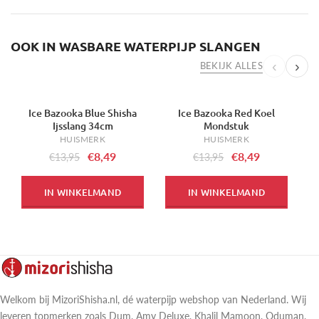
OOK IN WASBARE WATERPIJP SLANGEN
‹
›
BEKIJK ALLES
Ice Bazooka Blue Shisha
Ice Bazooka Red Koel
-39%
-39%
-
Ijsslang 34cm
Mondstuk
HUISMERK
HUISMERK
€8,49
€8,49
€13,95
€13,95
IN WINKELMAND
IN WINKELMAND
Welkom bij MizoriShisha.nl, dé waterpijp webshop van Nederland. Wij
leveren topmerken zoals Dum, Amy Deluxe, Khalil Mamoon, Oduman,