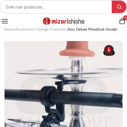
0
Home
›
Accessoires
›
Overige Producten
›
Amy Deluxe Mondstuk Houder