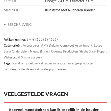
Formaat
Hoogte 2,4 Cm, Diameter 7 Cm
Materiaal
Kunststof Met Rubberen Randen
BESCHRIJVING
Artikelnummer:
SM-9712391946567
Categorieën:
Accessoires
,
AMY Deluxe
,
Compleet Assortiment
,
Losse
Slang Onderdelen
,
Nieuw Binnen
,
Overige Producten
,
Shisha Slang Kopen
,
Waterpijp & Shisha Slangen
Tags:
brand_amy-deluxe, cat_accessoires, cat_overige-producten,
cat_slang-onderdelen, cat_waterpijp-slangen
VEELGESTELDE VRAGEN
Hoeveel mondstukken kan ik tegelijk in de houder