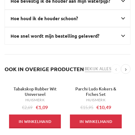
Hoe bevestig ik de houder aan mijn waterpijp?
Hoe houd ik de houder schoon?
Hoe snel wordt mijn bestelling geleverd?
OOK IN OVERIGE PRODUCTEN
‹
›
BEKIJK ALLES
Tabakskop Rubber Wit
Parchi Ludo Kokers &
-59%
-34%
-
Universeel
Fiches Set
HUISMERK
HUISMERK
€1,09
€10,49
€2,69
€15,95
IN WINKELMAND
IN WINKELMAND