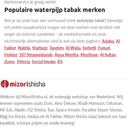
klantenservice je graag verder.
Populaire waterpijp tabak merken
Ben je op zoek naar een vertrouwd merk
waterpijp tabak
? Vanwege
het online smaakverbod mogen we deze merken met nicotine niet
langer via internet aanbieden - de merkinformatie en onze
nicotinevrije alternatieven vind je wel via deze pagina's:
Adalya
,
Al
Fakher
,
Nakhla
,
Starbuzz
,
Tangiers
,
Al Waha
,
Serbetli
,
Fumari
,
Holster
,
187 Strassenbande
,
Aqua Mentha
,
Musthave
,
Al Sultan
,
Zomo
,
Trifecta
,
Social Smoke
,
KS
.
Welkom bij MizoriShisha.nl, dé waterpijp webshop van Nederland. Wij
leveren topmerken zoals Dum, Amy Deluxe, Khalil Mamoon, Oduman,
Mr Eds, Aladin, H2 Shisha, Tsar, Space Smoke, Paradise Steam Stones,
Bigg Ice Rockz, Adalya en Al Fakher. Mizori Shisha staat bekend om haar
kwaliteit, scherpe prijzen en snelle levering!