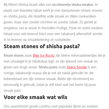
Bij Mizori Shisha draait alles om
nicotinevrije shisha smaken
. In
plaats van klassieke tabak werk je met dampstenen (steam stones)
en shisha pasta, die dezelfde volle smaak en dikke rookwolken
geven, maar dan zonder nicotine en zonder tabak. Zo geniet je
zorgeloos van je sessie in tientallen fruitige, frisse en zoete smaken.
Ideaal voor wie bewust kiest voor een tabaksvrij alternatief zonder
in te leveren op smaakbeleving of rookplezier.
Steam stones of shisha pasta?
Steam stones
zoals
Bigg Ice Rockz
zijn kleine mineraalsteentjes die je
met smaakgel in je tabakskop legt; ze zijn ijskoud van smaak en
geven een lange sessie.
Shisha pasta
zoals
Space Smoke
is een
romige, tabaksvrije massa die je net als tabak gebruikt en die
bekendstaat om zijn intense smaak. Beide zijn nicotinevrij en
eenvoudig in gebruik, zodat je zelf kiest wat het beste bij jouw
smaak past.
Voor elke smaak wat wils
Ons assortiment groeit continu met populaire lijnen en merken.