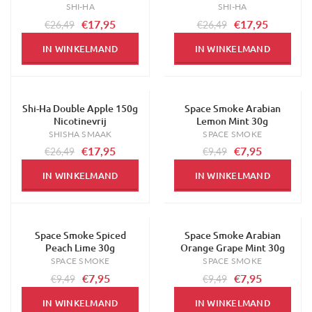
SHI-HA
SHI-HA
€17,95
€17,95
€26,49
€26,49
IN WINKELMAND
IN WINKELMAND
Shi-Ha Double Apple 150g
Space Smoke Arabian
-32%
-16%
Nicotinevrij
Lemon Mint 30g
SHISHA SMAAK
SPACE SMOKE
€17,95
€7,95
€26,49
€9,49
IN WINKELMAND
IN WINKELMAND
Space Smoke Spiced
Space Smoke Arabian
-16%
-16%
Peach Lime 30g
Orange Grape Mint 30g
SPACE SMOKE
SPACE SMOKE
€7,95
€7,95
€9,49
€9,49
IN WINKELMAND
IN WINKELMAND