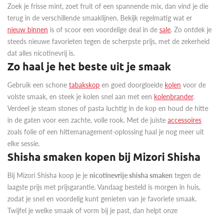
Zoek je frisse mint, zoet fruit of een spannende mix, dan vind je die
terug in de verschillende smaaklijnen. Bekijk regelmatig wat er
nieuw binnen
is of scoor een voordelige deal in de
sale
. Zo ontdek je
steeds nieuwe favorieten tegen de scherpste prijs, met de zekerheid
dat alles nicotinevrij is.
Zo haal je het beste uit je smaak
Gebruik een schone
tabakskop
en goed doorgloeide
kolen
voor de
volste smaak, en steek je kolen snel aan met een
kolenbrander
.
Verdeel je steam stones of pasta luchtig in de kop en houd de hitte
in de gaten voor een zachte, volle rook. Met de juiste
accessoires
zoals folie of een hittemanagement-oplossing haal je nog meer uit
elke sessie.
Shisha smaken kopen bij Mizori Shisha
Bij Mizori Shisha koop je je
nicotinevrije shisha smaken
tegen de
laagste prijs met prijsgarantie. Vandaag besteld is morgen in huis,
zodat je snel en voordelig kunt genieten van je favoriete smaak.
Twijfel je welke smaak of vorm bij je past, dan helpt onze