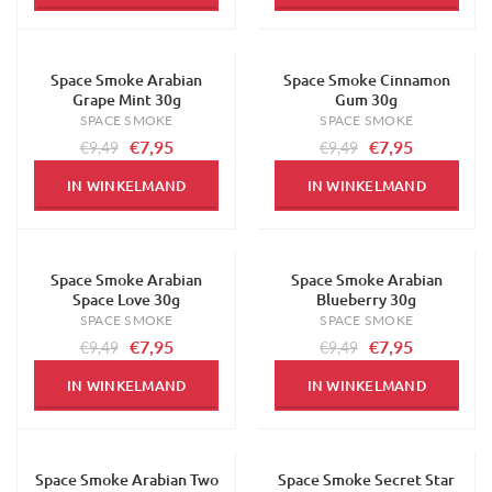
Space Smoke Arabian
Space Smoke Cinnamon
-16%
-16%
Grape Mint 30g
Gum 30g
SPACE SMOKE
SPACE SMOKE
€7,95
€7,95
€9,49
€9,49
IN WINKELMAND
IN WINKELMAND
Space Smoke Arabian
Space Smoke Arabian
-16%
-16%
Space Love 30g
Blueberry 30g
SPACE SMOKE
SPACE SMOKE
€7,95
€7,95
€9,49
€9,49
IN WINKELMAND
IN WINKELMAND
Space Smoke Arabian Two
Space Smoke Secret Star
-16%
-16%