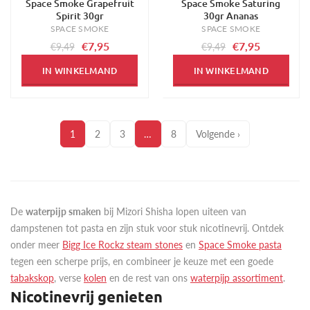
Space Smoke Grapefruit
Space Smoke Saturing
-16%
-16%
Spirit 30gr
30gr Ananas
SPACE SMOKE
SPACE SMOKE
€7,95
€7,95
€9,49
€9,49
IN WINKELMAND
IN WINKELMAND
1
2
3
…
8
Volgende ›
De
waterpijp smaken
bij Mizori Shisha lopen uiteen van
dampstenen tot pasta en zijn stuk voor stuk nicotinevrij. Ontdek
onder meer
Bigg Ice Rockz steam stones
en
Space Smoke pasta
tegen een scherpe prijs, en combineer je keuze met een goede
tabakskop
, verse
kolen
en de rest van ons
waterpijp assortiment
.
Nicotinevrij genieten