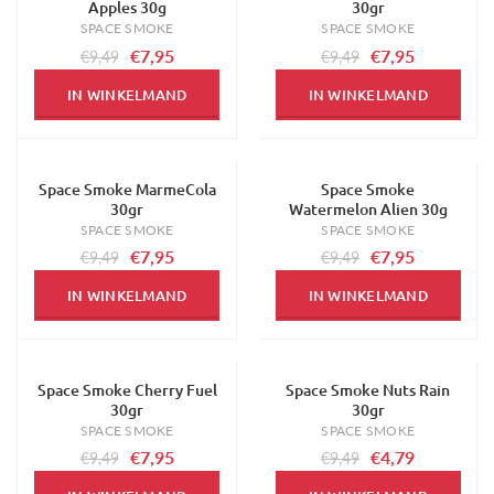
Apples 30g
30gr
SPACE SMOKE
SPACE SMOKE
€7,95
€7,95
€9,49
€9,49
IN WINKELMAND
IN WINKELMAND
Space Smoke MarmeCola
Space Smoke
-16%
-16%
30gr
Watermelon Alien 30g
SPACE SMOKE
SPACE SMOKE
€7,95
€7,95
€9,49
€9,49
IN WINKELMAND
IN WINKELMAND
Space Smoke Cherry Fuel
Space Smoke Nuts Rain
-16%
-50%
30gr
30gr
SPACE SMOKE
SPACE SMOKE
€7,95
€4,79
€9,49
€9,49