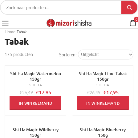
0
Home
›
Tabak
Tabak
175 producten
Sorteren:
Shi-Ha Magic Watermelon
Shi-Ha Magic Lime Tabak
-32%
-32%
150gr
150gr
SHI-HA
SHI-HA
€17,95
€17,95
€26,49
€26,49
IN WINKELMAND
IN WINKELMAND
Shi-Ha Magic Wildberry
Shi-Ha Magic Blueberry
-32%
-32%
150gr
150g