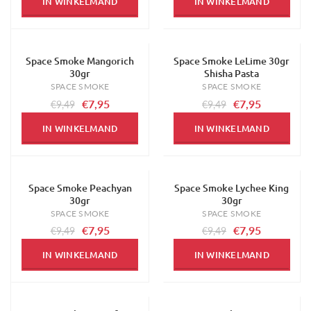
IN WINKELMAND
IN WINKELMAND
Space Smoke Mangorich
Space Smoke LeLime 30gr
-16%
-16%
30gr
Shisha Pasta
SPACE SMOKE
SPACE SMOKE
€7,95
€7,95
€9,49
€9,49
IN WINKELMAND
IN WINKELMAND
Space Smoke Peachyan
Space Smoke Lychee King
-16%
-16%
30gr
30gr
SPACE SMOKE
SPACE SMOKE
€7,95
€7,95
€9,49
€9,49
IN WINKELMAND
IN WINKELMAND