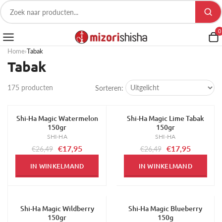
0
Home
›
Tabak
Tabak
175 producten
Sorteren:
Shi-Ha Magic Watermelon
Shi-Ha Magic Lime Tabak
-32%
-32%
150gr
150gr
SHI-HA
SHI-HA
€17,95
€17,95
€26,49
€26,49
IN WINKELMAND
IN WINKELMAND
Shi-Ha Magic Wildberry
Shi-Ha Magic Blueberry
-32%
-32%
150gr
150g