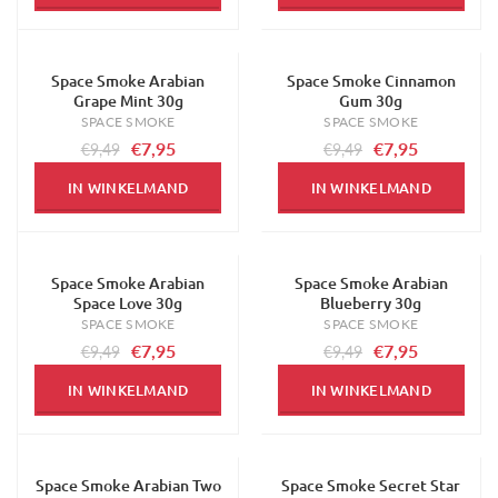
Space Smoke Arabian
Space Smoke Cinnamon
-16%
-16%
Grape Mint 30g
Gum 30g
SPACE SMOKE
SPACE SMOKE
€7,95
€7,95
€9,49
€9,49
IN WINKELMAND
IN WINKELMAND
Space Smoke Arabian
Space Smoke Arabian
-16%
-16%
Space Love 30g
Blueberry 30g
SPACE SMOKE
SPACE SMOKE
€7,95
€7,95
€9,49
€9,49
IN WINKELMAND
IN WINKELMAND
Space Smoke Arabian Two
Space Smoke Secret Star
-16%
-16%