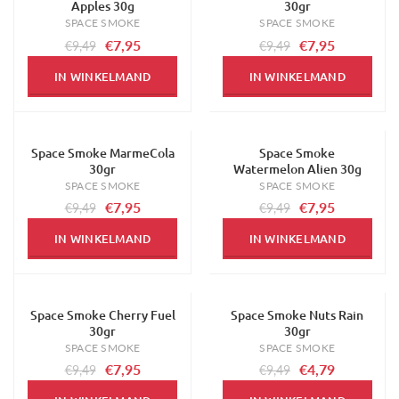
Apples 30g
30gr
SPACE SMOKE
SPACE SMOKE
€7,95
€7,95
€9,49
€9,49
IN WINKELMAND
IN WINKELMAND
Space Smoke MarmeCola
Space Smoke
-16%
-16%
30gr
Watermelon Alien 30g
SPACE SMOKE
SPACE SMOKE
€7,95
€7,95
€9,49
€9,49
IN WINKELMAND
IN WINKELMAND
Space Smoke Cherry Fuel
Space Smoke Nuts Rain
-16%
-50%
30gr
30gr
SPACE SMOKE
SPACE SMOKE
€7,95
€4,79
€9,49
€9,49