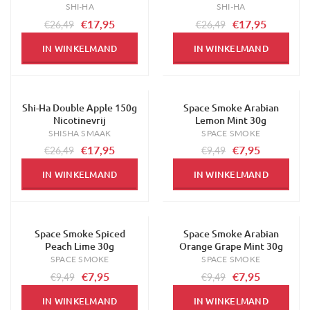
SHI-HA
SHI-HA
€17,95
€17,95
€26,49
€26,49
IN WINKELMAND
IN WINKELMAND
Shi-Ha Double Apple 150g
Space Smoke Arabian
-32%
-16%
Nicotinevrij
Lemon Mint 30g
SHISHA SMAAK
SPACE SMOKE
€17,95
€7,95
€26,49
€9,49
IN WINKELMAND
IN WINKELMAND
Space Smoke Spiced
Space Smoke Arabian
-16%
-16%
Peach Lime 30g
Orange Grape Mint 30g
SPACE SMOKE
SPACE SMOKE
€7,95
€7,95
€9,49
€9,49
IN WINKELMAND
IN WINKELMAND