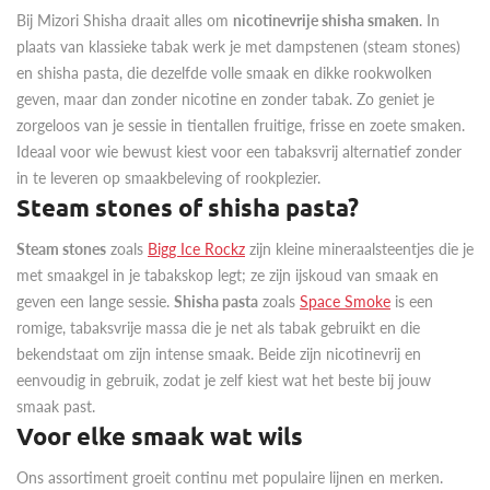
Bij Mizori Shisha draait alles om
nicotinevrije shisha smaken
. In
plaats van klassieke tabak werk je met dampstenen (steam stones)
en shisha pasta, die dezelfde volle smaak en dikke rookwolken
geven, maar dan zonder nicotine en zonder tabak. Zo geniet je
zorgeloos van je sessie in tientallen fruitige, frisse en zoete smaken.
Ideaal voor wie bewust kiest voor een tabaksvrij alternatief zonder
in te leveren op smaakbeleving of rookplezier.
Steam stones of shisha pasta?
Steam stones
zoals
Bigg Ice Rockz
zijn kleine mineraalsteentjes die je
met smaakgel in je tabakskop legt; ze zijn ijskoud van smaak en
geven een lange sessie.
Shisha pasta
zoals
Space Smoke
is een
romige, tabaksvrije massa die je net als tabak gebruikt en die
bekendstaat om zijn intense smaak. Beide zijn nicotinevrij en
eenvoudig in gebruik, zodat je zelf kiest wat het beste bij jouw
smaak past.
Voor elke smaak wat wils
Ons assortiment groeit continu met populaire lijnen en merken.