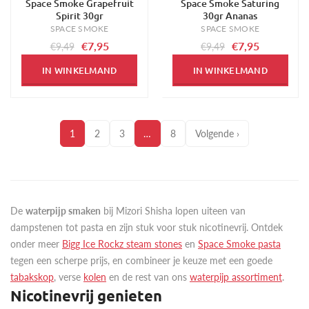
Space Smoke Grapefruit
Space Smoke Saturing
-16%
-16%
Spirit 30gr
30gr Ananas
SPACE SMOKE
SPACE SMOKE
€7,95
€7,95
€9,49
€9,49
IN WINKELMAND
IN WINKELMAND
1
2
3
…
8
Volgende ›
De
waterpijp smaken
bij Mizori Shisha lopen uiteen van
dampstenen tot pasta en zijn stuk voor stuk nicotinevrij. Ontdek
onder meer
Bigg Ice Rockz steam stones
en
Space Smoke pasta
tegen een scherpe prijs, en combineer je keuze met een goede
tabakskop
, verse
kolen
en de rest van ons
waterpijp assortiment
.
Nicotinevrij genieten