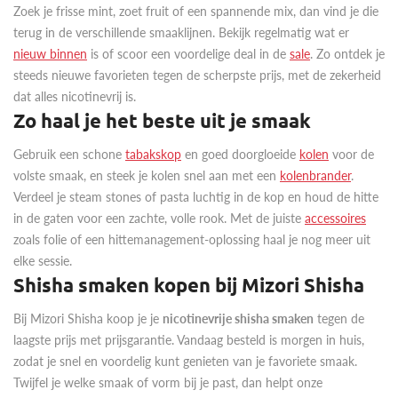
Zoek je frisse mint, zoet fruit of een spannende mix, dan vind je die
terug in de verschillende smaaklijnen. Bekijk regelmatig wat er
nieuw binnen
is of scoor een voordelige deal in de
sale
. Zo ontdek je
steeds nieuwe favorieten tegen de scherpste prijs, met de zekerheid
dat alles nicotinevrij is.
Zo haal je het beste uit je smaak
Gebruik een schone
tabakskop
en goed doorgloeide
kolen
voor de
volste smaak, en steek je kolen snel aan met een
kolenbrander
.
Verdeel je steam stones of pasta luchtig in de kop en houd de hitte
in de gaten voor een zachte, volle rook. Met de juiste
accessoires
zoals folie of een hittemanagement-oplossing haal je nog meer uit
elke sessie.
Shisha smaken kopen bij Mizori Shisha
Bij Mizori Shisha koop je je
nicotinevrije shisha smaken
tegen de
laagste prijs met prijsgarantie. Vandaag besteld is morgen in huis,
zodat je snel en voordelig kunt genieten van je favoriete smaak.
Twijfel je welke smaak of vorm bij je past, dan helpt onze