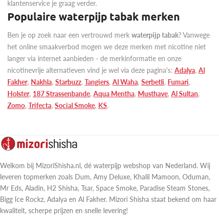
klantenservice je graag verder.
Populaire waterpijp tabak merken
Ben je op zoek naar een vertrouwd merk
waterpijp tabak
? Vanwege
het online smaakverbod mogen we deze merken met nicotine niet
langer via internet aanbieden - de merkinformatie en onze
nicotinevrije alternatieven vind je wel via deze pagina's:
Adalya
,
Al
Fakher
,
Nakhla
,
Starbuzz
,
Tangiers
,
Al Waha
,
Serbetli
,
Fumari
,
Holster
,
187 Strassenbande
,
Aqua Mentha
,
Musthave
,
Al Sultan
,
Zomo
,
Trifecta
,
Social Smoke
,
KS
.
Welkom bij MizoriShisha.nl, dé waterpijp webshop van Nederland. Wij
leveren topmerken zoals Dum, Amy Deluxe, Khalil Mamoon, Oduman,
Mr Eds, Aladin, H2 Shisha, Tsar, Space Smoke, Paradise Steam Stones,
Bigg Ice Rockz, Adalya en Al Fakher. Mizori Shisha staat bekend om haar
kwaliteit, scherpe prijzen en snelle levering!