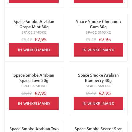
Space Smoke Arabian
Space Smoke Cinnamon
-16%
-16%
Grape Mint 30g
Gum 30g
SPACE SMOKE
SPACE SMOKE
€7,95
€7,95
€9,49
€9,49
IN WINKELMAND
IN WINKELMAND
Space Smoke Arabian
Space Smoke Arabian
-16%
-16%
Space Love 30g
Blueberry 30g
SPACE SMOKE
SPACE SMOKE
€7,95
€7,95
€9,49
€9,49
IN WINKELMAND
IN WINKELMAND
Space Smoke Arabian Two
Space Smoke Secret Star
-16%
-16%