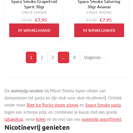
Space Smoke Grapefruit
Space Smoke Saturing
-16%
-16%
Spirit 30gr
30gr Ananas
SPACE SMOKE
SPACE SMOKE
€7,95
€7,95
€9,49
€9,49
IN WINKELMAND
IN WINKELMAND
1
2
3
…
8
Volgende ›
De
waterpijp smaken
bij Mizori Shisha lopen uiteen van
dampstenen tot pasta en zijn stuk voor stuk nicotinevrij. Ontdek
onder meer
Bigg Ice Rockz steam stones
en
Space Smoke pasta
tegen een scherpe prijs, en combineer je keuze met een goede
tabakskop
, verse
kolen
en de rest van ons
waterpijp assortiment
.
Nicotinevrij genieten