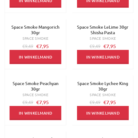
IN WINKELMAND
IN WINKELMAND
Space Smoke Mangorich
Space Smoke LeLime 30gr
-16%
-16%
30gr
Shisha Pasta
SPACE SMOKE
SPACE SMOKE
€7,95
€7,95
€9,49
€9,49
IN WINKELMAND
IN WINKELMAND
Space Smoke Peachyan
Space Smoke Lychee King
-16%
-16%
30gr
30gr
SPACE SMOKE
SPACE SMOKE
€7,95
€7,95
€9,49
€9,49
IN WINKELMAND
IN WINKELMAND