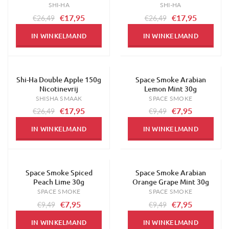
SHI-HA
SHI-HA
€17,95
€17,95
€26,49
€26,49
IN WINKELMAND
IN WINKELMAND
Shi-Ha Double Apple 150g
Space Smoke Arabian
-32%
-16%
Nicotinevrij
Lemon Mint 30g
SHISHA SMAAK
SPACE SMOKE
€17,95
€7,95
€26,49
€9,49
IN WINKELMAND
IN WINKELMAND
Space Smoke Spiced
Space Smoke Arabian
-16%
-16%
Peach Lime 30g
Orange Grape Mint 30g
SPACE SMOKE
SPACE SMOKE
€7,95
€7,95
€9,49
€9,49
IN WINKELMAND
IN WINKELMAND