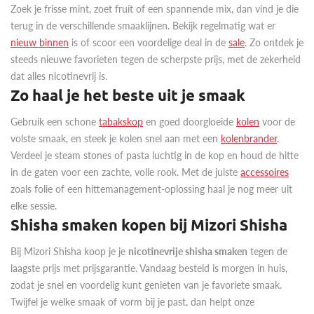
Zoek je frisse mint, zoet fruit of een spannende mix, dan vind je die
terug in de verschillende smaaklijnen. Bekijk regelmatig wat er
nieuw binnen
is of scoor een voordelige deal in de
sale
. Zo ontdek je
steeds nieuwe favorieten tegen de scherpste prijs, met de zekerheid
dat alles nicotinevrij is.
Zo haal je het beste uit je smaak
Gebruik een schone
tabakskop
en goed doorgloeide
kolen
voor de
volste smaak, en steek je kolen snel aan met een
kolenbrander
.
Verdeel je steam stones of pasta luchtig in de kop en houd de hitte
in de gaten voor een zachte, volle rook. Met de juiste
accessoires
zoals folie of een hittemanagement-oplossing haal je nog meer uit
elke sessie.
Shisha smaken kopen bij Mizori Shisha
Bij Mizori Shisha koop je je
nicotinevrije shisha smaken
tegen de
laagste prijs met prijsgarantie. Vandaag besteld is morgen in huis,
zodat je snel en voordelig kunt genieten van je favoriete smaak.
Twijfel je welke smaak of vorm bij je past, dan helpt onze