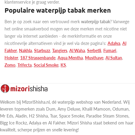
klantenservice je graag verder.
Populaire waterpijp tabak merken
Ben je op zoek naar een vertrouwd merk
waterpijp tabak
? Vanwege
het online smaakverbod mogen we deze merken met nicotine niet
langer via internet aanbieden - de merkinformatie en onze
nicotinevrije alternatieven vind je wel via deze pagina's:
Adalya
,
Al
Fakher
,
Nakhla
,
Starbuzz
,
Tangiers
,
Al Waha
,
Serbetli
,
Fumari
,
Holster
,
187 Strassenbande
,
Aqua Mentha
,
Musthave
,
Al Sultan
,
Zomo
,
Trifecta
,
Social Smoke
,
KS
.
Welkom bij MizoriShisha.nl, dé waterpijp webshop van Nederland. Wij
leveren topmerken zoals Dum, Amy Deluxe, Khalil Mamoon, Oduman,
Mr Eds, Aladin, H2 Shisha, Tsar, Space Smoke, Paradise Steam Stones,
Bigg Ice Rockz, Adalya en Al Fakher. Mizori Shisha staat bekend om haar
kwaliteit, scherpe prijzen en snelle levering!