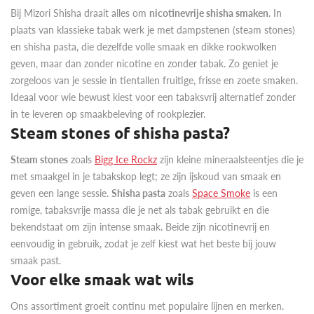
Bij Mizori Shisha draait alles om
nicotinevrije shisha smaken
. In
plaats van klassieke tabak werk je met dampstenen (steam stones)
en shisha pasta, die dezelfde volle smaak en dikke rookwolken
geven, maar dan zonder nicotine en zonder tabak. Zo geniet je
zorgeloos van je sessie in tientallen fruitige, frisse en zoete smaken.
Ideaal voor wie bewust kiest voor een tabaksvrij alternatief zonder
in te leveren op smaakbeleving of rookplezier.
Steam stones of shisha pasta?
Steam stones
zoals
Bigg Ice Rockz
zijn kleine mineraalsteentjes die je
met smaakgel in je tabakskop legt; ze zijn ijskoud van smaak en
geven een lange sessie.
Shisha pasta
zoals
Space Smoke
is een
romige, tabaksvrije massa die je net als tabak gebruikt en die
bekendstaat om zijn intense smaak. Beide zijn nicotinevrij en
eenvoudig in gebruik, zodat je zelf kiest wat het beste bij jouw
smaak past.
Voor elke smaak wat wils
Ons assortiment groeit continu met populaire lijnen en merken.