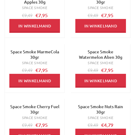
Apples 30g
30gr
SPACE SMOKE
SPACE SMOKE
€7,95
€7,95
€9,49
€9,49
IN WINKELMAND
IN WINKELMAND
Space Smoke MarmeCola
Space Smoke
-16%
-16%
30gr
Watermelon Alien 30g
SPACE SMOKE
SPACE SMOKE
€7,95
€7,95
€9,49
€9,49
IN WINKELMAND
IN WINKELMAND
Space Smoke Cherry Fuel
Space Smoke Nuts Rain
-16%
-50%
30gr
30gr
SPACE SMOKE
SPACE SMOKE
€7,95
€4,79
€9,49
€9,49