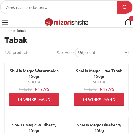
0
Home
›
Tabak
Tabak
175 producten
Sorteren:
Shi-Ha Magic Watermelon
Shi-Ha Magic Lime Tabak
-32%
-32%
150gr
150gr
SHI-HA
SHI-HA
€17,95
€17,95
€26,49
€26,49
IN WINKELMAND
IN WINKELMAND
Shi-Ha Magic Wildberry
Shi-Ha Magic Blueberry
-32%
-32%
150gr
150g