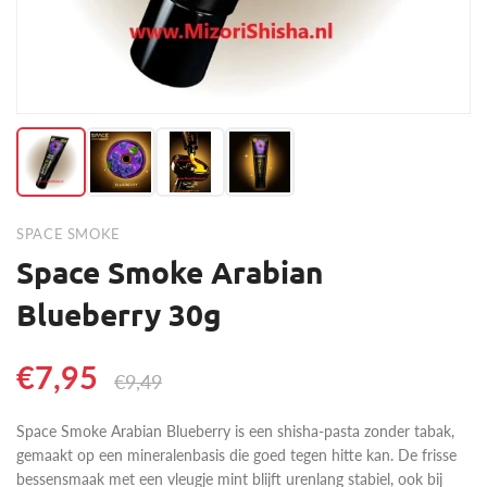
SPACE SMOKE
Space Smoke Arabian
Blueberry 30g
€7,95
€9,49
Space Smoke Arabian Blueberry is een shisha-pasta zonder tabak,
gemaakt op een mineralenbasis die goed tegen hitte kan. De frisse
bessensmaak met een vleugje mint blijft urenlang stabiel, ook bij