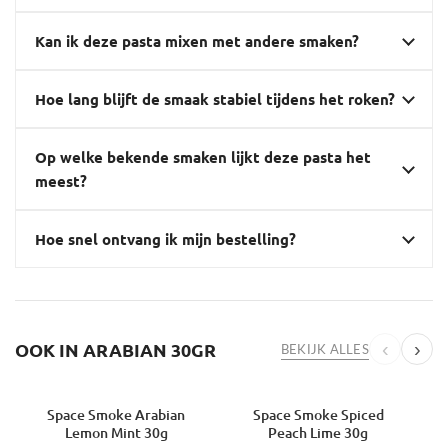
Kan ik deze pasta mixen met andere smaken?
Hoe lang blijft de smaak stabiel tijdens het roken?
Op welke bekende smaken lijkt deze pasta het
meest?
Hoe snel ontvang ik mijn bestelling?
OOK IN ARABIAN 30GR
‹
›
BEKIJK ALLES
Space Smoke Arabian
Space Smoke Spiced
-16%
-16%
-
Lemon Mint 30g
Peach Lime 30g