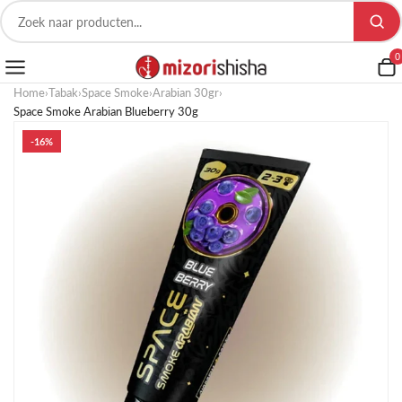
0
Home
›
Tabak
›
Space Smoke
›
Arabian 30gr
›
Space Smoke Arabian Blueberry 30g
-16%